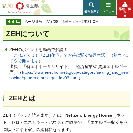
彩の国 埼玉県
緊急・防
情報を探す
メニュー
災
ページ番号：275738
掲載日：2026年8月3日
ZEHについて
ZEHのポイントを動画で解説！
「これからは！『ZEH住宅』でお得に賢く快適生活」（別ウィン
ドウで開きます）
出典：「省エネポータルサイト」（経済産業省 資源エネルギー
庁）（
https://www.enecho.meti.go.jp/category/saving_and_new/
saving/general/housing/index03.html
）
ZEHとは
ZEH
（ゼッチと読みます）とは、
Net Zero Energy House
（ネッ
ト・ゼロ・エネルギー・ハウス）の略語で、「エネルギー収支をゼ
ロ以下にする家」の総称になります。