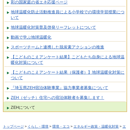
彩の国家庭の省エネ応援ページ
地球温暖化防止活動推進員による小学校での環境学習授業につ
いて
地球温暖化対策普及啓発リーフレットについて
動画で学ぶ地球温暖化
スポーツチームと連携した脱炭素アクションの推進
【こどものこえアンケート結果】こどもたち自身による地球温
暖化対策について
【こどものこえアンケート結果（保護者）】地球温暖化対策に
ついて
『埼玉県ZEH宿泊体験事業』協力事業者募集について
ZEH（ゼッチ）住宅への宿泊体験者を募集します！
ZEHについて
トップページ
>
くらし・環境
>
環境・エコ
>
エネルギー政策・温暖化対策
>
エ