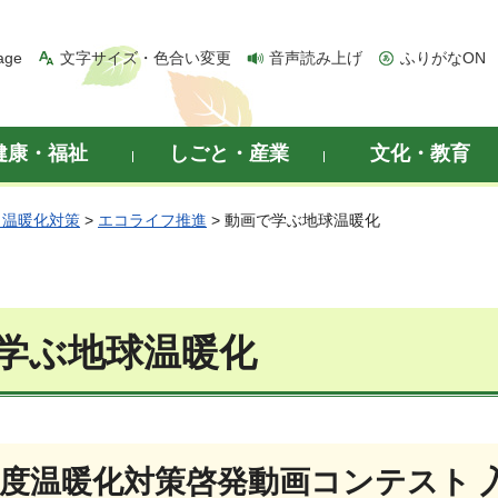
age
文字サイズ・色合い変更
音声読み上げ
ふりがなON
健康・福祉
しごと・産業
文化・教育
・温暖化対策
>
エコライフ推進
> 動画で学ぶ地球温暖化
学ぶ地球温暖化
年度温暖化対策啓発動画コンテスト 