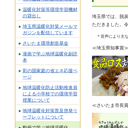
温暖化対策等環境学習機材
の貸出し
埼玉県では、脱
ただきました。令
埼玉県温暖化対策メールマ
ガジンを配信しています
＊音声により主
さいたま環境創造基金
≪埼玉県知事賞
漫画で学ぶ地球温暖化副読
本
彩の国家庭の省エネ応援ペ
ージ
地球温暖化防止活動推進員
による小学校での環境学習
授業について
≪さいたま市長
地球温暖化対策普及啓発リ
ーフレットについて
動画で学ぶ地球温暖化