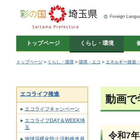
彩の国 埼玉県
Foreign Langu
トップページ
くらし・環境
トップページ
>
くらし・環境
>
環境・エコ
>
エネルギー政策
エコライフ推進
動画で
エコライフキャンペーン
エコライフDAY＆WEEK埼
玉
令和7
地球温暖化防止活動推進員