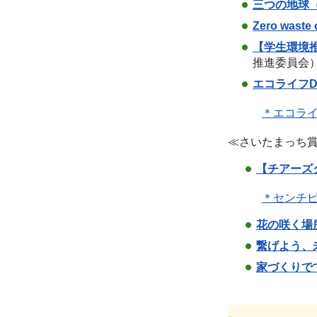
三つの地球
Zero waste 
【学生環境
推進委員会
エコライフD
＊エコライ
≪さいたまっち
【チアーズ
＊センチピ
花の咲く場
繋げよう、
家づくりで