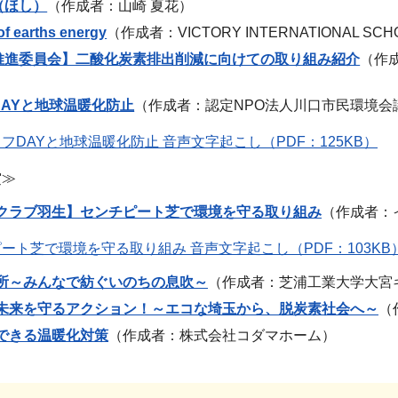
（ほし）
（作成者：山崎 夏花）
of earths energy
（作成者：VICTORY INTERNATIONAL 
推進委員会】二酸化炭素排出削減に向けての取り組み紹介
（作成
）
AYと地球温暖化防止
（作成者：認定NPO法人川口市民環境会
フDAYと地球温暖化防止 音声文字起こし（PDF：125KB）
賞≫
クラブ羽生】センチピート芝で環境を守る取り組み
（作成者：
ート芝で環境を守る取り組み 音声文字起こし（PDF：103KB
所～みんなで紡ぐいのちの息吹～
（作成者：芝浦工業大学大宮
未来を守るアクション！～エコな埼玉から、脱炭素社会へ～
（
できる温暖化対策
（作成者：株式会社コダマホーム）