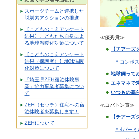
スポーツチームと連携した
脱炭素アクションの推進
【こどものこえアンケート
結果】こどもたち自身によ
≪優秀賞≫
る地球温暖化対策について
【チアーズ
【こどものこえアンケート
結果（保護者）】地球温暖
＊コンポス
化対策について
地球飼って
『埼玉県ZEH宿泊体験事
エネマネで
業』協力事業者募集につい
いつもの暮
て
ZEH（ゼッチ）住宅への宿
≪コバトン賞≫
泊体験者を募集します！
【チアーズ
ZEHについて
＊4パーミ