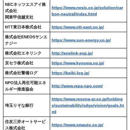
NECネッツエスアイ株
https://www.nesic.co.jp/solution/car
式会社
bon-neutral/index.html
関東甲信越支社
NTT東日本株式会社
https://www.ntt-east.co.jp/
株式会社ENEOSサンエ
https://www.sun-energy.co.jp/
ナジー
株式会社エネリンク
http://enelink-esp.jp/
京セラ株式会社
https://www.kyocera.co.jp/
株式会社警備ログ
https://keibi-log.jp/
NPO法人再生可能エネ
http://www.repa-npo.com/
ルギー推進協会
https://www.resona-gr.co.jp/holding
埼玉りそな銀行
s/sustainability/sdgs/vision/goals.ht
ml
住友三井オートサービ
https://www.smauto.co.jp/
ス株式会社