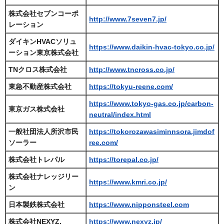
株式会社セブンコーポ
http://www.7seven7.jp/
レーション
ダイキンHVACソリュ
https://www.daikin-hvac-tokyo.co.jp/
ーション東京株式会社
TNクロス株式会社
http://www.tncross.co.jp/
東急不動産株式会社
https://tokyu-reene.com/
https://www.tokyo-gas.co.jp/carbon-
東京ガス株式会社
neutral/index.html
一般社団法人所沢市民
https://tokorozawasiminnsora.jimdof
ソーラー
ree.com/
株式会社トレパル
https://torepal.co.jp/
株式会社ナレッジリー
https://www.kmri.co.jp/
ン
日本製鉄株式会社
https://www.nipponsteel.com
株式会社NEXYZ.
https://www.nexyz.jp/