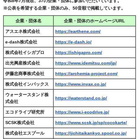
令和8年7月現在、37の企業・団体に参加いただいています。
※公表を希望する企業・団体のみ、50音順で掲載しています。
企業・団体名
企業・団体のホームページURL
アスエネ株式会社
https://earthene.com/
e-dash株式会社
https://e-dash.io/
株式会社イシガプロ
https://ishigapro.com/
出光興産株式会社
https://www.idemitsu.com/jp/
伊藤忠商事株式会社
https://archemia-project.com/
株式会社インバックス
https://www.invax.co.jp/
ウォータースタンド株
https://waterstand.co.jp/
式会社
エコドライブ研究所
https://www.i-ecodrive.jp/
SCSK株式会社
https://www.scsk.jp/sp/cocokarte/
株式会社エスプール
https://jichitaikankyo.spool.co.jp/