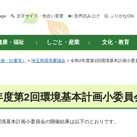
age
文字サイズ・色合い変更
音声読み上げ
ふりがなON
健康・福祉
しごと・産業
文化・教育
計画・白書等）
>
埼玉県環境審議会
> 令和2年度第2回環境基本計画小委
年度第2回環境基本計画小委員
環境基本計画小委員会の開催結果は以下のとおりです。