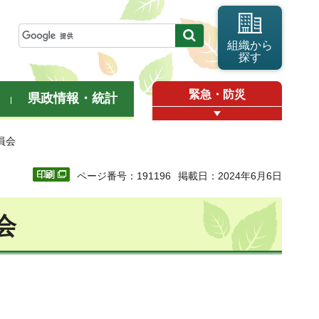
組織から
探す
緊急・防災
県政情報・統計
員会
ページ番号：191196
掲載日：2024年6月6日
会