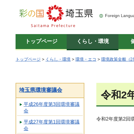
彩の国 埼玉県
Foreign Langu
トップページ
くらし・環境
トップページ
>
くらし・環境
>
環境・エコ
>
環境政策全般（
埼玉県環境審議会
令和2
平成26年度第3回環境審議
会
令和2年度第2回
平成27年度第1回環境審議
会