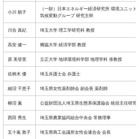
（一財）日本エネルギー経済研究所 環境ユニット
小川 順子
気候変動グループ 研究主幹
川合 真紀
埼玉大学 理工学研究科 教授
高安 健一
獨協大学 経済学部 教授
原 美登里
立正大学 地球環境科学部 地理学科 准教授
佐柄木 優
埼玉弁護士会 弁護士
細沼 千恵子
埼玉県女性薬剤師会 副会長 薬剤師
柳沼 薫
公益財団法人埼玉県生態系保護協会 統括主任研究
西田 秀生
埼玉県農業協同組合中央会 常務理事
五十嵐 敦子
埼玉県商工会議所女性会連合会 会長