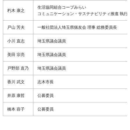
生活協同組合コープみらい
朽木 康之
コミュニケーション・サステナビリティ推進 執行
戸山 芳夫
一般社団法人埼玉県猟友会 理事 総務委員長
小川 直志
埼玉県議会議員
美田 宗亮
埼玉県議会議員
戸野部 直乃
埼玉県議会議員
香川 武文
志木市長
井原 康哲
公募委員
橋本 容子
公募委員