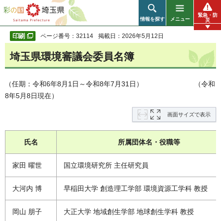
彩の国 埼玉県
緊急・防
情報を探す
メニュー
災
ページ番号：32114
掲載日：2026年5月12日
埼玉県環境審議会委員名簿
（任期：令和6年8月1日～令和8年7月31日） （令和
8年5月8日現在）
画面サイズで表示
氏名
所属団体名・役職等
家田 曜世
国立環境研究所 主任研究員
大河内 博
早稲田大学 創造理工学部 環境資源工学科 教授
岡山 朋子
大正大学 地域創生学部 地球創生学科 教授