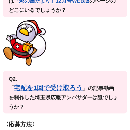
は
「彩の国だより」12月号WEB版
のページの
どこにいるでしょうか？
Q2.
宅配を1回で受け取ろう
「
」の記事動画
を制作した埼玉県広報アンバサダーは誰でしょ
うか？
〈応募方法〉