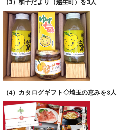
（3）柚子だより（越生町）を3人
（4）カタログギフト◇埼玉の恵みを3人