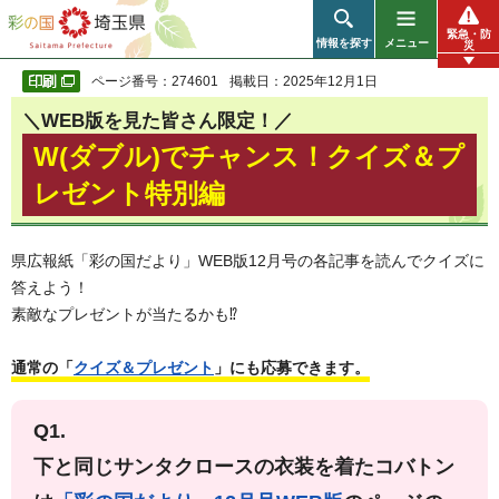
彩の国 埼玉県
緊急・防
情報を探す
メニュー
災
ページ番号：274601
掲載日：2025年12月1日
＼WEB版を見た皆さん限定！／
W(ダブル)でチャンス！クイズ＆プ
レゼント特別編
県広報紙「彩の国だより」WEB版12月号の各記事を読んでクイズに
答えよう！
素敵なプレゼントが当たるかも⁉
通常の「
クイズ＆プレゼント
」にも応募できます。
Q1.
下と同じサンタクロースの衣装を着たコバトン