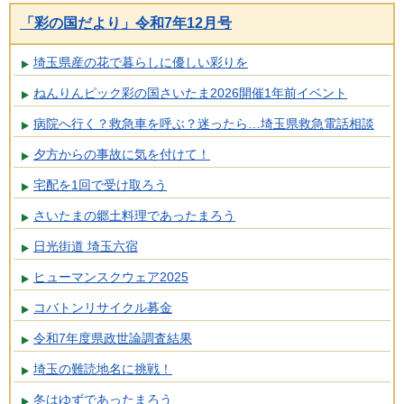
「彩の国だより」令和7年12月号
埼玉県産の花で暮らしに優しい彩りを
ねんりんピック彩の国さいたま2026開催1年前イベント
病院へ行く？救急車を呼ぶ？迷ったら…埼玉県救急電話相談
夕方からの事故に気を付けて！
宅配を1回で受け取ろう
さいたまの郷土料理であったまろう
日光街道 埼玉六宿
ヒューマンスクウェア2025
コバトンリサイクル募金
令和7年度県政世論調査結果
埼玉の難読地名に挑戦！
冬はゆずであったまろう