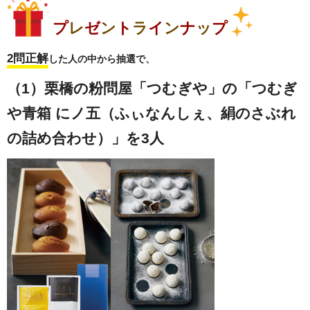
プ
レ
ゼ
ン
ト
ラ
イ
ン
ナ
ッ
プ
2問正解
した人の中から抽選で、
（1）栗橋の粉問屋「つむぎや」の「つむぎ
や青箱 にノ五（ふぃなんしぇ、絹のさぶれ
の詰め合わせ）」を3人