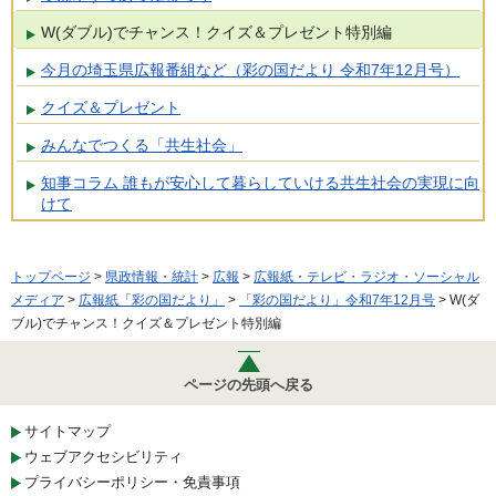
W(ダブル)でチャンス！クイズ＆プレゼント特別編
今月の埼玉県広報番組など（彩の国だより 令和7年12月号）
クイズ＆プレゼント
みんなでつくる「共生社会」
知事コラム 誰もが安心して暮らしていける共生社会の実現に向
けて
トップページ
>
県政情報・統計
>
広報
>
広報紙・テレビ・ラジオ・ソーシャル
メディア
>
広報紙「彩の国だより」
>
「彩の国だより」令和7年12月号
> W(ダ
ブル)でチャンス！クイズ＆プレゼント特別編
ページの先頭へ戻る
サイトマップ
ウェブアクセシビリティ
プライバシーポリシー・免責事項