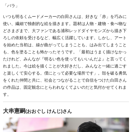
「バラ」
いつも明るくムードメーカーの白田さんは、好きな「赤」を巧みに
使い、繊細で独創的な絵を描きます。題材は人物・建物・食べ物な
どさまざまで、大ファンである浦和レッドダイヤモンズから描き下
ろしの依頼を受けるなど、幅広く活躍しています。しかし、アート
を始めた当初は、線が曲がってしまうことも、はみ出てしまうこと
も、色を塗ることも怖かったそうです。「最初はうまく描けなかっ
たけれど、みんなが『明るい色を使ってもいいんだよ』と言ってく
れました。今は絵を描くことが大好きだし、みんなと一緒に過ごす
と楽しくて安心する。僕にとって必要な場所です」。殻を破る勇気
をくれた仲間と共に、社会とつながることで自信をつけた白田さん
の作品は、固定観念にとらわれなくてよいのだと気付かせてくれま
す。
大串憲嗣
(おおぐし けんじ)さん