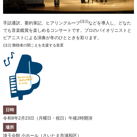
(注2)
手話通訳、要約筆記、ヒアリングループ
などを導入し、どなた
でも音楽鑑賞を楽しめるコンサートです。プロのバイオリニストと
ピアニストによる演奏が冬のひとときを彩ります。
(注2) 難聴者の聞こえを支援する装置
日時
令和8年2月23日（月曜日・祝日）午後2時開演
場所
埼玉会館 小ホール（さいたま市浦和区）