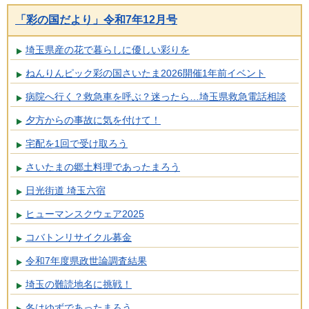
「彩の国だより」令和7年12月号
埼玉県産の花で暮らしに優しい彩りを
ねんりんピック彩の国さいたま2026開催1年前イベント
病院へ行く？救急車を呼ぶ？迷ったら…埼玉県救急電話相談
夕方からの事故に気を付けて！
宅配を1回で受け取ろう
さいたまの郷土料理であったまろう
日光街道 埼玉六宿
ヒューマンスクウェア2025
コバトンリサイクル募金
令和7年度県政世論調査結果
埼玉の難読地名に挑戦！
冬はゆずであったまろう