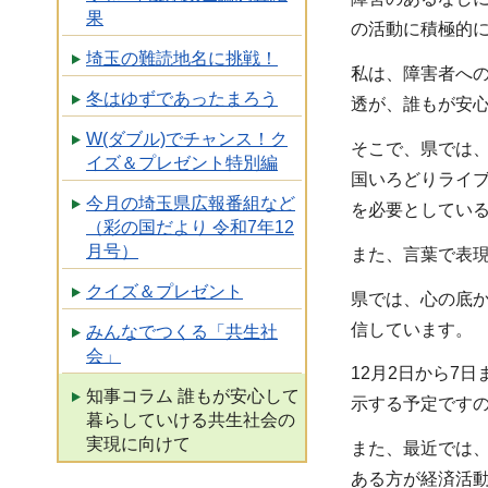
果
の活動に積極的
埼玉の難読地名に挑戦！
私は、障害者へ
冬はゆずであったまろう
透が、誰もが安
W(ダブル)でチャンス！ク
そこで、県では
イズ＆プレゼント特別編
国いろどりライ
今月の埼玉県広報番組など
を必要としてい
（彩の国だより 令和7年12
月号）
また、言葉で表
クイズ＆プレゼント
県では、心の底
信しています。
みんなでつくる「共生社
会」
12月2日から7
知事コラム 誰もが安心して
示する予定です
暮らしていける共生社会の
実現に向けて
また、最近では
ある方が経済活