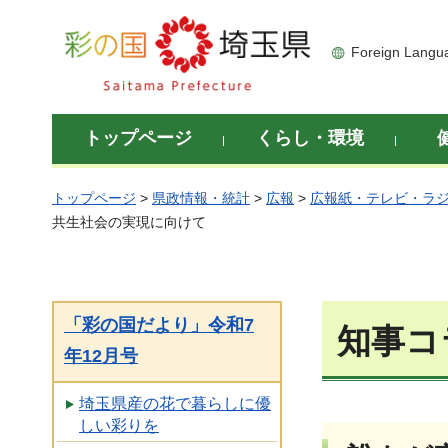
彩の国 埼玉県
Foreign Langu
トップページ
くらし・環境
トップページ
>
県政情報・統計
>
広報
>
広報紙・テレビ・ラ
共生社会の実現に向けて
「彩の国だより」令和7
知事コ
年12月号
埼玉県産の花で暮らしに優
しい彩りを