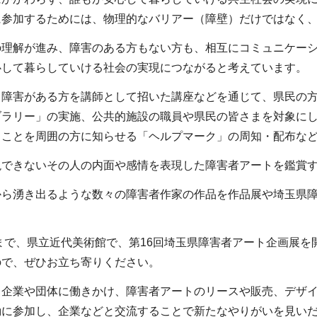
に参加するためには、物理的なバリアー（障壁）だけではなく
の理解が進み、障害のある方もない方も、相互にコミュニケー
心して暮らしていける社会の実現につながると考えています。
、障害がある方を講師として招いた講座などを通じて、県民の
ブラリー」の実施、公共的施設の職員や県民の皆さまを対象に
ることを周囲の方に知らせる「ヘルプマーク」の周知・配布な
現できないその人の内面や感情を表現した障害者アートを鑑賞
から湧き出るような数々の障害者作家の作品を作品展や埼玉県
日まで、県立近代美術館で、第16回埼玉県障害者アート企画展を
ので、ぜひお立ち寄りください。
、企業や団体に働きかけ、障害者アートのリースや販売、デザ
動に参加し、企業などと交流することで新たなやりがいを見い