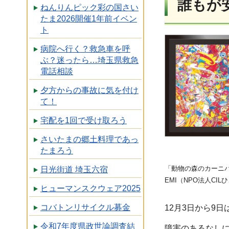
誰もが
ねんりんピック彩の国さい
たま2026開催1年前イベン
ト
病院へ行く？救急車を呼
ぶ？迷ったら…埼玉県救急
電話相談
夕方からの事故に気を付け
て！
宅配を1回で受け取ろう
さいたまの郷土料理であっ
たまろう
「動物の森のカーニ
日光街道 埼玉六宿
EMI（NPO法人CI
ヒューマンスクウェア2025
コバトンリサイクル募金
12月3日から9
令和7年度県政世論調査結
障害のあるなし