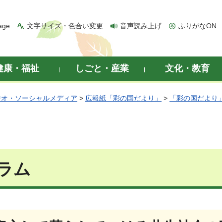
age
文字サイズ・色合い変更
音声読み上げ
ふりがなON
健康・福祉
しごと・産業
文化・教育
ジオ・ソーシャルメディア
>
広報紙「彩の国だより」
>
「彩の国だより」
ラム