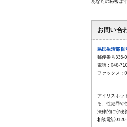
あなたの秘密は
お問い合
県民生活部
防
郵便番号336
電話：048-710
ファックス：048
アイリスホッ
る、性犯罪や
法律的に守秘
相談電話0120