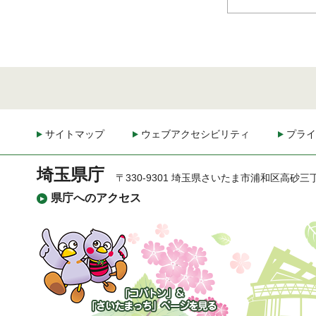
サイトマップ
ウェブアクセシビリティ
プライ
埼玉県庁
〒330-9301 埼玉県さいたま市浦和区高砂三
県庁へのアクセス
「コバトン」&「さいた
まっち」