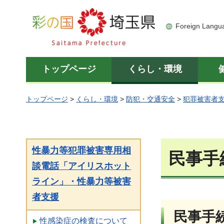
彩の国 埼玉県
Foreign Langu
トップページ
くらし・環境
トップページ
>
くらし・環境
>
防犯・交通安全
>
犯罪被害者
性暴力等犯罪被害専用相
民事手
談電話「アイリスホット
ライン」・性暴力等被害
者支援
民事手
性感染症の検査について