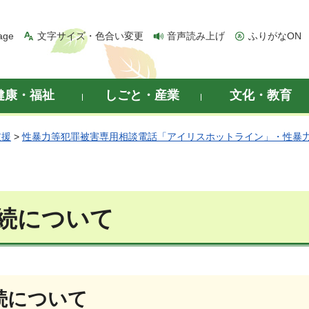
age
文字サイズ・色合い変更
音声読み上げ
ふりがなON
健康・福祉
しごと・産業
文化・教育
支援
>
性暴力等犯罪被害専用相談電話「アイリスホットライン」・性暴
続について
続について