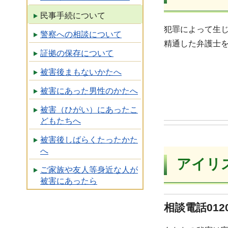
民事手続について
犯罪によって生
警察への相談について
精通した弁護士
証拠の保存について
被害後まもないかたへ
被害にあった男性のかたへ
被害（ひがい）にあったこ
どもたちへ
被害後しばらくたったかた
へ
アイリ
ご家族や友人等身近な人が
被害にあったら
相談電話012