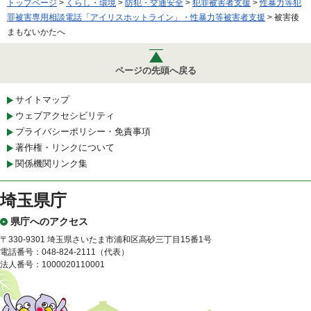
トップページ
>
くらし・環境
>
防犯・交通安全
>
犯罪被害者支援
>
性暴力等犯
罪被害専用相談電話「アイリスホットライン」・性暴力等被害者支援
> 被害後
まもないかたへ
ページの先頭へ戻る
サイトマップ
ウェブアクセシビリティ
プライバシーポリシー・免責事項
著作権・リンクについて
関係機関リンク集
埼玉県庁
県庁へのアクセス
〒330-9301 埼玉県さいたま市浦和区高砂三丁目15番1号
電話番号：048-824-2111（代表）
法人番号：1000020110001