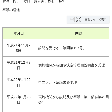
管野 悦子、野口 貴公美、松村 雅生
審議の経過
画面サイズで表示
年月日
内容
平成21年11月2
諮問を受ける（諮問第197号）
5日
平成21年12月7
実施機関から開示決定等理由説明書を受理
日
平成22年1月22
申立人から反論書を受理
日
平成22年1月25
実施機関から説明及び審議（第一部会第49回
日
会）