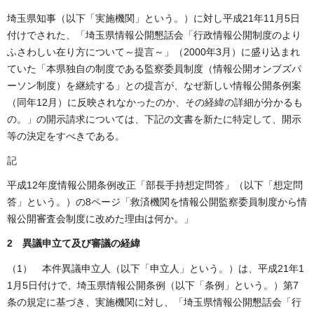
埼玉県知事（以下「実施機関」という。）に対し平成21年11月5日
付けでされた、「埼玉県情報公開懇話会「行政情報公開制度のより
ふさわしい在り方について～提言～」（2000年3月）に盛り込まれ
ていた「本県独自の制度である監察委員制度（情報公開オンブズパ
ーソン制度）を継続する」との提言が、なぜ新しい情報公開条例案
（同年12月）に反映されなかったのか、その経緯の詳細が分かるも
の。」の開示請求については、下記の文書を新たに特定して、開示
等の決定をすべきである。
記
平成12年度情報公開条例改正「部長手持想定問答」（以下「想定問
答」という。）の8ページ「救済機関を情報公開監察委員制度から情
報公開審査会制度に改めた理由は何か。」
2 異議申立て及び審議の経緯
（1） 本件異議申立人（以下「申立人」という。）は、平成21年1
1月5日付けで、埼玉県情報公開条例（以下「条例」という。）第7
条の規定に基づき、実施機関に対し、「埼玉県情報公開懇話会「行