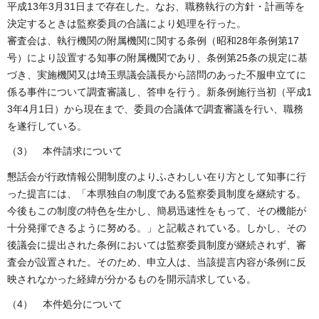
平成13年3月31日まで存在した。なお、職務執行の方針・計画等を
決定するときは監察委員の合議により処理を行った。
審査会は、執行機関の附属機関に関する条例（昭和28年条例第17
号）により設置する知事の附属機関であり、条例第25条の規定に基
づき、実施機関又は埼玉県議会議長から諮問のあった不服申立てに
係る事件について調査審議し、答申を行う。新条例施行当初（平成1
3年4月1日）から現在まで、委員の合議体で調査審議を行い、職務
を遂行している。
（3） 本件請求について
懇話会が行政情報公開制度のよりふさわしい在り方として知事に行
った提言には、「本県独自の制度である監察委員制度を継続する。
今後もこの制度の特色を生かし、簡易迅速性をもって、その機能が
十分発揮できるように努める。」と記載されている。しかし、その
後議会に提出された条例においては監察委員制度が継続されず、審
査会が設置された。そのため、申立人は、当該提言内容が条例に反
映されなかった経緯が分かるものを開示請求している。
（4） 本件処分について