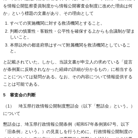
を情報公開監察委員制度から情報公開審査会制度に改めた理由は何
か」という標題の文書があり、その理由として
すべての実施機関に対する救済機関とすること。
判断の慎重性・客観性・公平性を確保する上からも合議制が望ま
しいこと。
本県以外の都道府県はすべて附属機関を救済機関としているこ
と。
と記載されていた。しかし、当該文書が申立人の求めている「提言
が条例案に反映されなかった経緯の詳細が分かるもの」に相当する
ことについては疑問がある。なお、その内容について情報提供する
ことは可能である。
5 審査会の判断
（1） 埼玉県行政情報公開制度懇話会（以下「懇話会」という。）
について
懇話会は、埼玉県行政情報公開条例（昭和57年条例第67号。以下
「旧条例」という。）の見直しを行うために、行政情報公開制度の