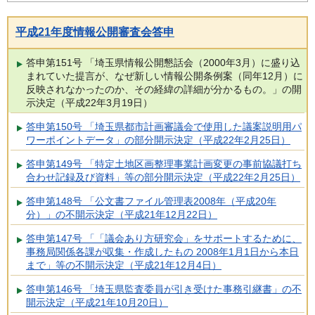
平成21年度情報公開審査会答申
答申第151号 「埼玉県情報公開懇話会（2000年3月）に盛り込
まれていた提言が、なぜ新しい情報公開条例案（同年12月）に
反映されなかったのか、その経緯の詳細が分かるもの。」の開
示決定（平成22年3月19日）
答申第150号 「埼玉県都市計画審議会で使用した議案説明用パ
ワーポイントデータ」の部分開示決定（平成22年2月25日）
答申第149号 「特定土地区画整理事業計画変更の事前協議打ち
合わせ記録及び資料」等の部分開示決定（平成22年2月25日）
答申第148号 「公文書ファイル管理表2008年（平成20年
分）」の不開示決定（平成21年12月22日）
答申第147号 「「議会あり方研究会」をサポートするために、
事務局関係各課が収集・作成したもの 2008年1月1日から本日
まで」等の不開示決定（平成21年12月4日）
答申第146号 「埼玉県監査委員が引き受けた事務引継書」の不
開示決定（平成21年10月20日）