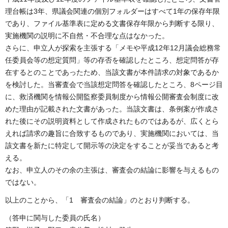
理台帳は3年、県議会関連の個別フォルダーはすべて1年の保存年限
であり、ファイル基準表に定める文書保存年限から判断する限り、
実施機関の説明に不自然・不合理な点はなかった。
さらに、申立人が探索を主張する「メモや平成12年12月議会総務常
任委員会等の想定質問」等の存否を確認したところ、想定問答が存
在するとのことであったため、当該文書が本件請求の対象であるか
を検討した。当審査会で当該想定問答を確認したところ、8ページ目
に、救済機関を情報公開監察委員制度から情報公開審査会制度に改
めた理由が記載された文書があった。当該文書は、条例案が作成さ
れた後にその説明資料として作成されたものではあるが、広くとら
えれば請求の趣旨に合致するものであり、実施機関においては、当
該文書を新たに特定して開示等の決定をすることが妥当であると考
える。
なお、申立人のその余の主張は、審査会の結論に影響を与えるもの
ではない。
以上のことから、「1 審査会の結論」のとおり判断する。
（答申に関与した委員の氏名）