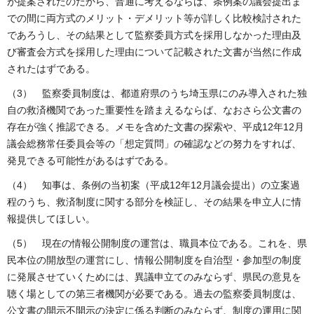
が提案されたのだから、普通に考えるならば、条例案の議会提出ま
での間に両方式のメリット・デメリット等が詳しく比較検討された
であろうし、その結果として監察委員方式を採用しなかった理由及
び審査会方式を採用した理由について記載された文書が当然に作成
されたはずである。
（3） 監察委員制度は、都道府県のうち埼玉県にのみ導入された独
自の救済機関であった重要性を踏まえるならば、なおさら公文書の
存在が強く推認できる。メモを含めた文書の探索や、平成12年12月
議会総務常任委員会等の「想定質問」の確認などの努力をすれば、
発見できる可能性があるはずである。
（4） 知事は、条例の当初案（平成12年12月議会提出）の立案過
程のうち、救済制度に関する部分を検証し、その結果を申立人に情
報提供してほしい。
（5） 現在の情報公開制度の運営は、職員本位である。これを、県
民本位の開放型の運営にし、情報公開制度を自治型・参加型の制度
に発展させていくためには、異議申立てのみならず、県民の意見を
聴く場としての第三者機関が必要である。過去の監察委員制度は、
公文書の開示不開示の決定に係る判断のみならず、制度の運用に関