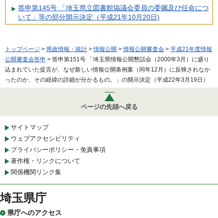
答申第145号 「埼玉県立図書館協議会委員の委嘱及び任命につ
いて」等の部分開示決定（平成21年10月20日)
トップページ
>
県政情報・統計
>
情報公開
>
情報公開審査会
>
平成21年度情報
公開審査会答申
> 答申第151号 「埼玉県情報公開懇話会（2000年3月）に盛り
込まれていた提言が、なぜ新しい情報公開条例案（同年12月）に反映されなか
ったのか、その経緯の詳細が分かるもの。」の開示決定（平成22年3月19日）
ページの先頭へ戻る
サイトマップ
ウェブアクセシビリティ
プライバシーポリシー・免責事項
著作権・リンクについて
関係機関リンク集
埼玉県庁
県庁へのアクセス