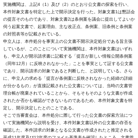
実施機関は、上記4（1）及び（2）のとおり公文書の探索を行い、
本件対象文書を特定した上で開示決定を行った。対象文書1は懇話会
の提言そのものであり、対象文書2は条例案を議会に提出してよいか
伺う起案文書で、起案理由、主な改正点、条例案、旧条例と条例案
の対照表等が記載されている。
申立人は、本件処分を事実上の公文書不開示決定処分である旨主張
しているが、このことについて実施機関は、本件対象文書はいずれ
も、申立人が開示請求書に記載する「提言が新しい情報公開条例案
（同年12月）に反映されなかった」ことを事実として証する公文書
であり、開示請求の対象であると判断した、と説明している。さら
に、申立人の求める「提言が条例案に反映されなかった経緯の詳細
が分かるもの」が直接記載された公文書については、当時の文書管
理台帳が廃棄されていることから、そもそもそのような文書が作成
されたか否かも確認ができないものであるため、本件対象文書を特
定し、開示決定したとのことである。
そこで当審査会は、本件処分に際して行った公文書の探索方法につ
いて実施機関から説明を受け、本件対象文書以外の公文書の存否を
確認した。本件請求の対象となる公文書が作成されたと推定される
平成11年度及び12年度のファイル基準表を確認したところ、文書管