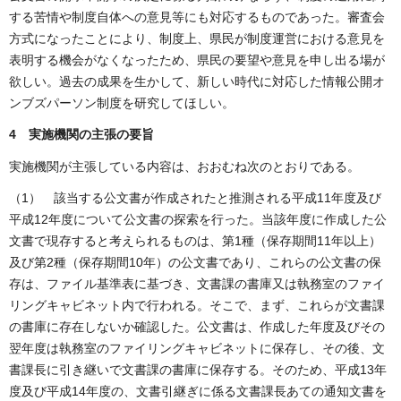
する苦情や制度自体への意見等にも対応するものであった。審査会
方式になったことにより、制度上、県民が制度運営における意見を
表明する機会がなくなったため、県民の要望や意見を申し出る場が
欲しい。過去の成果を生かして、新しい時代に対応した情報公開オ
ンブズパーソン制度を研究してほしい。
4 実施機関の主張の要旨
実施機関が主張している内容は、おおむね次のとおりである。
（1） 該当する公文書が作成されたと推測される平成11年度及び
平成12年度について公文書の探索を行った。当該年度に作成した公
文書で現存すると考えられるものは、第1種（保存期間11年以上）
及び第2種（保存期間10年）の公文書であり、これらの公文書の保
存は、ファイル基準表に基づき、文書課の書庫又は執務室のファイ
リングキャビネット内で行われる。そこで、まず、これらが文書課
の書庫に存在しないか確認した。公文書は、作成した年度及びその
翌年度は執務室のファイリングキャビネットに保存し、その後、文
書課長に引き継いで文書課の書庫に保存する。そのため、平成13年
度及び平成14年度の、文書引継ぎに係る文書課長あての通知文書を