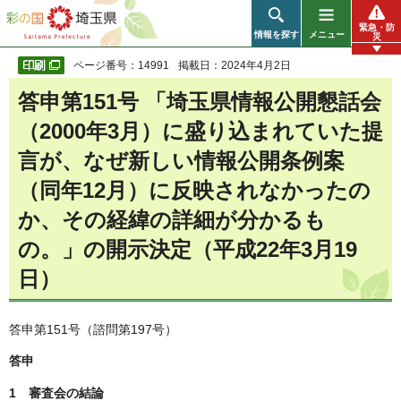
彩の国 埼玉県
緊急・防
情報を探す
メニュー
災
ページ番号：14991
掲載日：2024年4月2日
答申第151号 「埼玉県情報公開懇話会
（2000年3月）に盛り込まれていた提
言が、なぜ新しい情報公開条例案
（同年12月）に反映されなかったの
か、その経緯の詳細が分かるも
の。」の開示決定（平成22年3月19
日）
答申第151号（諮問第197号）
答申
1 審査会の結論