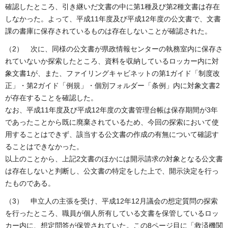
確認したところ、引き継いだ文書の中に第1種及び第2種文書は存在
しなかった。よって、平成11年度及び平成12年度の公文書で、文書
課の書庫に保存されているものは存在しないことが確認された。
（2） 次に、同様の公文書が県政情報センターの執務室内に保存さ
れていないか探索したところ、資料を収納しているロッカー内に対
象文書1が、また、ファイリングキャビネットの第1ガイド「制度改
正」・第2ガイド「例規」・個別フォルダー「条例」内に対象文書2
が存在することを確認した。
なお、平成11年度及び平成12年度の文書管理台帳は保存期間が3年
であったことから既に廃棄されているため、今回の探索において使
用することはできず、該当する公文書の作成の有無について確認す
ることはできなかった。
以上のことから、上記2文書のほかには開示請求の対象となる公文書
は存在しないと判断し、公文書の特定をした上で、開示決定を行っ
たものである。
（3） 申立人の主張を受け、平成12年12月議会の想定質問の探索
を行ったところ、職員が個人所有している文書を保管しているロッ
カー内に、想定問答が保管されていた。この8ページ目に「救済機関