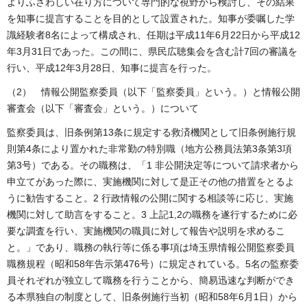
よりふさわしい在り方について専門的な視野から検討し、その結果
を知事に提言することを目的として設置された。知事が委嘱した学
識経験者8名によって構成され、任期は平成11年6月22日から平成12
年3月31日であった。この間に、県民広聴集会を含む計7回の審議を
行い、平成12年3月28日、知事に提言を行った。
（2） 情報公開監察委員（以下「監察委員」という。）と情報公開
審査会（以下「審査会」という。）について
監察委員は、旧条例第13条に規定する救済機関として旧条例施行規
則第4条により置かれた非常勤の特別職（地方公務員法第3条第3項
第3号）である。その職務は、「1 非公開決定等について請求者から
申立てがあった際に、実施機関に対して是正その他の措置をとるよ
うに勧告すること。2 行政情報の公開に関する相談等に応じ、実施
機関に対して助言をすること。3 上記1,2の職務を遂行するために必
要な調査を行い、実施機関の職員に対して報告や説明を求めるこ
と。」であり、職務の執行等に係る事項は埼玉県情報公開監察委員
職務規程（昭和58年告示第476号）に規定されている。5名の監察委
員それぞれが独立して職務を行うことから、簡易迅速な判断ができ
る本県独自の制度として、旧条例施行当初（昭和58年6月1日）から