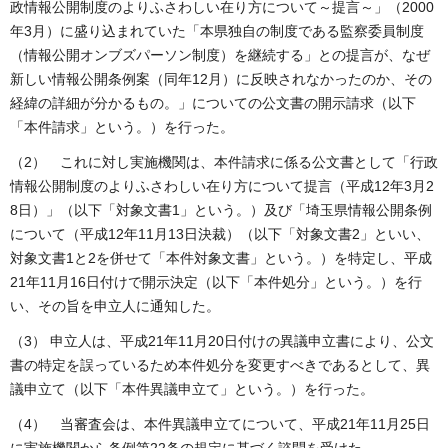
政情報公開制度のよりふさわしい在り方について～提言～」（2000
年3月）に盛り込まれていた「本県独自の制度である監察委員制度
（情報公開オンブズパーソン制度）を継続する」との提言が、なぜ
新しい情報公開条例案（同年12月）に反映されなかったのか、その
経緯の詳細が分かるもの。」についての公文書の開示請求（以下
「本件請求」という。）を行った。
（2） これに対し実施機関は、本件請求に係る公文書として「行政
情報公開制度のよりふさわしい在り方について提言（平成12年3月2
8日）」（以下「対象文書1」という。）及び「埼玉県情報公開条例
について（平成12年11月13日決裁）（以下「対象文書2」といい、
対象文書1と2を併せて「本件対象文書」という。）を特定し、平成
21年11月16日付けで開示決定（以下「本件処分」という。）を行
い、その旨を申立人に通知した。
（3） 申立人は、平成21年11月20日付けの異議申立書により、公文
書の特定を誤っているため本件処分を変更すべきであるとして、異
議申立て（以下「本件異議申立て」という。）を行った。
（4） 当審査会は、本件異議申立てについて、平成21年11月25日