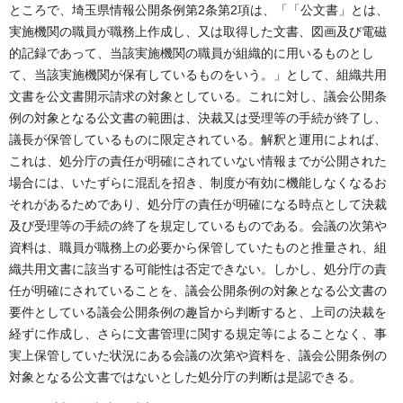
ところで、埼玉県情報公開条例第2条第2項は、「「公文書」とは、
実施機関の職員が職務上作成し、又は取得した文書、図画及び電磁
的記録であって、当該実施機関の職員が組織的に用いるものとし
て、当該実施機関が保有しているものをいう。」として、組織共用
文書を公文書開示請求の対象としている。これに対し、議会公開条
例の対象となる公文書の範囲は、決裁又は受理等の手続が終了し、
議長が保管しているものに限定されている。解釈と運用によれば、
これは、処分庁の責任が明確にされていない情報までが公開された
場合には、いたずらに混乱を招き、制度が有効に機能しなくなるお
それがあるためであり、処分庁の責任が明確になる時点として決裁
及び受理等の手続の終了を規定しているものである。会議の次第や
資料は、職員が職務上の必要から保管していたものと推量され、組
織共用文書に該当する可能性は否定できない。しかし、処分庁の責
任が明確にされていることを、議会公開条例の対象となる公文書の
要件としている議会公開条例の趣旨から判断すると、上司の決裁を
経ずに作成し、さらに文書管理に関する規定等によることなく、事
実上保管していた状況にある会議の次第や資料を、議会公開条例の
対象となる公文書ではないとした処分庁の判断は是認できる。