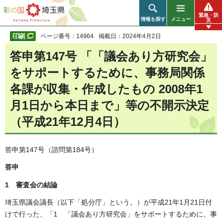
彩の国 埼玉県
緊急・防
情報を探す
メニュー
災
ページ番号：14964
掲載日：2024年4月2日
答申第147号 「「議会あり方研究会」
をサポートするために、事務局関係
各課が収集・作成したもの 2008年1
月1日から本日まで」等の不開示決定
（平成21年12月4日）
答申第147号（諮問第184号）
答申
1 審査会の結論
埼玉県議会議長（以下「処分庁」という。）が平成21年1月21日付
けで行った、「1 「議会あり方研究会」をサポートするために、事