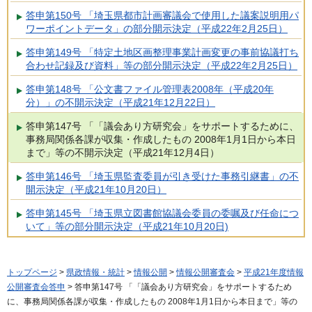
答申第150号 「埼玉県都市計画審議会で使用した議案説明用パ
ワーポイントデータ」の部分開示決定（平成22年2月25日）
答申第149号 「特定土地区画整理事業計画変更の事前協議打ち
合わせ記録及び資料」等の部分開示決定（平成22年2月25日）
答申第148号 「公文書ファイル管理表2008年（平成20年
分）」の不開示決定（平成21年12月22日）
答申第147号 「「議会あり方研究会」をサポートするために、
事務局関係各課が収集・作成したもの 2008年1月1日から本日
まで」等の不開示決定（平成21年12月4日）
答申第146号 「埼玉県監査委員が引き受けた事務引継書」の不
開示決定（平成21年10月20日）
答申第145号 「埼玉県立図書館協議会委員の委嘱及び任命につ
いて」等の部分開示決定（平成21年10月20日)
トップページ
>
県政情報・統計
>
情報公開
>
情報公開審査会
>
平成21年度情報
公開審査会答申
> 答申第147号 「「議会あり方研究会」をサポートするため
に、事務局関係各課が収集・作成したもの 2008年1月1日から本日まで」等の