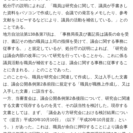
処分庁の説明によれば、「職員は研究会に関して、議員が手書きし
た資料をパソコンで作成したり、会議での発言をメモしたり、参考
文献をコピーするなどにより、議員の活動を補佐している。」との
ことである。
地方自治法第138条第7項は、「事務局長及び書記長は議長の命を受
け、書記その他の職員は上司の指揮を受けて、議会に関する事務に
従事する。」と規定しているが、処分庁の説明によれば、「研究会
は議会内部の改革について研究を行っていることから、これに係る
議員活動を職員が補佐することは、議会に関する事務に従事するこ
とに含まれる。」とのことであった。
このことから、職員が研究会に関連して作成し、又は入手した文書
は、議会公開条例第2条前段に規定する「職員が職務上作成し、又は
入手した文書」に該当する。
一方、当審査会は、議会公開条例第2条後段について、研究会に関連
する文書で現存するものを見て、その該当性を検討した。現存する
文書としては、まず、「議会あり方研究会における検討結果につい
て（提言）平成20年10月10日」（以下「平成20年10月提言」とい
う。）があった。これは、職員が余白に押印することにより議会事