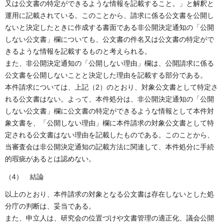
又は公文書の特定ができるような情報を記載すること。」と解釈と
運用に記載されている。このことから、請求に係る公文書を公開し
ないと決定したときに作成する書面である非公開決定通知の「公開
しない公文書」欄についても、公文書の件名又は公文書の特定がで
きるような情報を記載するものと考えられる。
また、非公開決定通知の「公開しない理由」欄は、公開請求に係る
公文書を公開しないことと決定した理由を記載する部分である。
本件請求については、上記（2）のとおり、対象公文書として特定さ
れる公文書はない。よって、本件処分は、非公開決定通知の「公開
しない公文書」欄に公文書の特定ができるような情報として本件対
象文書を、「公開しない理由」欄に本件請求の対象公文書として特
定される公文書はない理由を記載したものである。このことから、
当審査会は非公開決定通知の記載方法に関連して、本件処分に手続
的瑕疵があるとは認めない。
（4） 結論
以上のとおり、本件請求の対象となる公文書は存在しないとした処
分庁の判断は、妥当である。
また、申立人は、研究会の位置づけや文書管理の適正化、議会公開