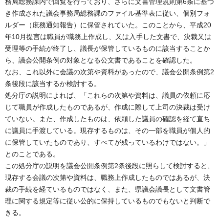
務局総務課内で回覧を行っており、さらに文書管理規則第6条に基づ
き作成された議会事務局総務課のファイル基準表に従い、個別フォ
ルダー（庶務通知報告）に保管されていた。このことから、平成20
年10月提言は職員が職務上作成し、又は入手した文書で、決裁又は
受理等の手続が終了し、議長が保管しているものに該当することか
ら、議会公開条例の対象となる公文書であることを確認した。
なお、これ以外に会議の次第や資料があったので、議会公開条例第2
条後段に該当するか検討する。
処分庁の説明によれば、「これらの次第や資料は、議員の依頼に応
じて職員が作成したものであるが、作成に際して上司の決裁は受け
ていない。また、作成したものは、依頼した議員の確認を経て直ち
に議員に手渡している。現存するものは、その一部を職員が個人的
に保管していたものであり、すべてが残っているわけではない。」
とのことである。
この処分庁の説明を議会公開条例第2条後段に照らして検討すると、
現存する会議の次第や資料は、職務上作成したものではあるが、決
裁の手続を経ているものではなく、また、県議会議長として文書管
理に関する規定等に従い公的に保持しているものでもないと判断で
きる。