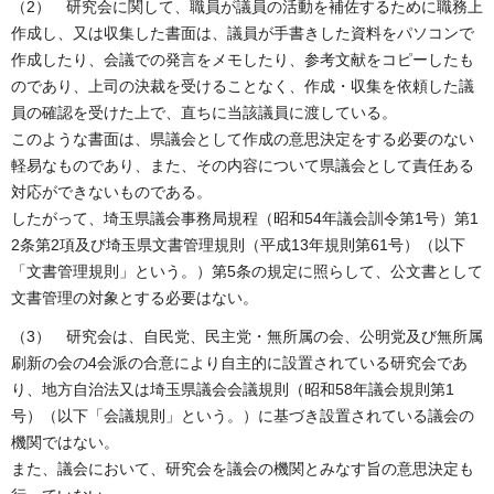
（2） 研究会に関して、職員が議員の活動を補佐するために職務上
作成し、又は収集した書面は、議員が手書きした資料をパソコンで
作成したり、会議での発言をメモしたり、参考文献をコピーしたも
のであり、上司の決裁を受けることなく、作成・収集を依頼した議
員の確認を受けた上で、直ちに当該議員に渡している。
このような書面は、県議会として作成の意思決定をする必要のない
軽易なものであり、また、その内容について県議会として責任ある
対応ができないものである。
したがって、埼玉県議会事務局規程（昭和54年議会訓令第1号）第1
2条第2項及び埼玉県文書管理規則（平成13年規則第61号）（以下
「文書管理規則」という。）第5条の規定に照らして、公文書として
文書管理の対象とする必要はない。
（3） 研究会は、自民党、民主党・無所属の会、公明党及び無所属
刷新の会の4会派の合意により自主的に設置されている研究会であ
り、地方自治法又は埼玉県議会会議規則（昭和58年議会規則第1
号）（以下「会議規則」という。）に基づき設置されている議会の
機関ではない。
また、議会において、研究会を議会の機関とみなす旨の意思決定も