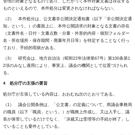
管理の対象となるものであり、したがって本件対象文書は存在する
ものといえるので、本件処分は変更されなければならない。
（2） 本件処分は、公文書非公開決定通知書（以下「非公開決定通
知」という。）の書面上に、本件公開請求の対象となる文書の存在
（文書件名・日付・文書点数・分量・外形的内容・個別フォルダー
名・所在場所・保存期間・廃棄年月日等）を特定することなく行っ
ており、手続的瑕疵がある。
（3） 研究会は、地方自治法（昭和22年法律第67号）第100条第1
2項のみなし適用により、事実上、議会の機関として位置づけられ
る。
4 処分庁の主張の要旨
処分庁が主張している内容は、おおむね次のとおりである。
（1） 議会公開条例は、「公文書」の定義について、県議会事務局
の職員（以下「職員」という。）が職務上作成し、又は入手し、議
長が保管しているだけでなく、「決裁又は受理等の手続が終了」し
ていることも要件としている。