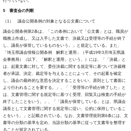
行っていない。
5 審査会の判断
（1） 議会公開条例の対象となる公文書について
議会公開条例第2条は、「この条例において「公文書」とは、職員が
職務上作成し、又は入手した文書で、決裁又は受理等の手続が終了
し、議長が保管しているものをいう。」と規定している。また、
「埼玉県議会情報公開条例 解釈と運用」（平成19年3月埼玉県議
会事務局）（以下、「解釈と運用」という。）には、「「決裁」と
は、起案文書に対して、委任決裁に関する規定等に基づいて決裁権
者が承認、決定、裁定等を与えることによって、その起案を確定
し、議会の最終的な意思を決定することをいい、原則として書面に
より行われることを要する。」、「「受理等の手続が終了した」と
は、文書管理に関する規定等に基づく受理、回覧又は検査の手続が
終了したことをいう。」、「「議長が保管している」とは、県議会
議長として文書管理に関する規定等に従い、公的に保持しているこ
とをいう。」と記載されている。なお、文書管理規則第6条には、文
書等の分類の基準を定め、当該分類の基準に従って文書等を整理す
ることが規定されている。