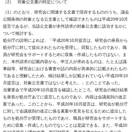
（2） 対象公文書の特定について
（1）のとおり、研究会に関連する文書で現存するもののうち、議会
公開条例の対象となる公文書として確認できたものは平成20年10月
提言であるが、当該公文書が本件請求の対象公文書に該当するかに
ついて検討する。
処分庁の説明によれば、「平成20年10月提言は、研究会の座長から
処分庁に対して提出されたものを受理し、回覧したものであり、職
員が研究会をサポートするために収集・作成したものではない。ま
た、本件請求の記載内容から、申立人が求めるものは、たとえば議
事録等、研究会における審査や話の内容が具体的に記載されたもの
であると理解したため、検討結果しか記載されていない平成20年10
月提言は、対象公文書ではないと考えた。」とのことであった。
当審査会で平成20年10月提言を確認したところ、研究会の検討結果
を座長が処分庁あてに提言したものであり、内容は会議規則の改正
案であった。このことから、平成20年10月提言は、研究会が処分庁
に対して会議規則の改正に係る素案や意見を伝えるために提出した
ものを処分庁が受理したものであり、職員が研究会をサポートする
ために収集・作成したものでないことは是認できる。また、平成20