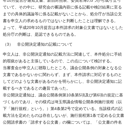
年10月提言が通知文書、新旧対照表、委員名簿の3つから成り立っ
ていて、その中に、研究会の審議内容に係る記載や検討結果に至る
までの具体的議論等に係る記載がないことから、処分庁が当該公文
書を申立人の求めるものではないと判断したことは理解できる。
よって、平成20年10月提言は本件請求の対象公文書ではないとした
処分庁の判断は、是認できるものである。
（3） 非公開決定通知の記載について
申立人は、非公開決定通知の記載方法に関連して、本件処分に手続
的瑕疵があると主張しているので、この点について検討する。
当審査会が申立人に聴取したところ、議会公開条例の対象となる公
文書であるかないかに関わらず、まず、本件請求に対応するものと
してどのような文書があるのかを明らかにし、非公開決定通知に記
載するべきであるとの趣旨であった。
非公開決定通知は、議会公開条例第10条第5項及び第6項の規定に基
づくものであり、その様式は埼玉県議会情報公開条例施行規程（以
下「施行規程」という。）第4条第2号で定めている。当該様式の記
載方法を定めたものは存在しないが、施行規程第1条で定める公文書
公開請求書の「請求する公文書」の欄については、「公文書の件名