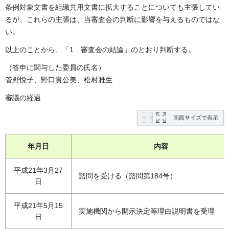
条例対象文書を組織共用文書に拡大することについても主張してい
るが、これらの主張は、当審査会の判断に影響を与えるものではな
い。
以上のことから、「1 審査会の結論」のとおり判断する。
（答申に関与した委員の氏名）
管野悦子、野口貴公美、松村雅生
審議の経過
画面サイズで表示
年月日
内容
平成21年3月27
諮問を受ける（諮問第184号）
日
平成21年5月15
実施機関から開示決定等理由説明書を受理
日