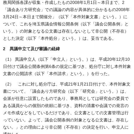
務局関係各課が収集・作成したもの2008年1月1日～本日まで、2
「議会あり方研究会」での議論の内容が具体的に分かるもの2008年
3月24日～本日まで開催分」（以下「本件対象文書」という。）に
ついて、これを埼玉県議会情報公開条例（以下「議会公開条例」と
いう。）の対象となる公文書は存在しないとして非公開（不存在）
とした決定（以下「本件処分」という。）は、妥当である。
2 異議申立て及び審議の経緯
（1） 異議申立人（以下「申立人」という。）は、平成20年12月10
日付けで議会公開条例第6条の規定に基づき、処分庁に対し本件対象
文書の公開請求（以下「本件請求」という。）を行った。
（2） これに対し処分庁は、平成21年1月21日付けで、本件対象文
書について、「議会あり方研究会（以下「研究会」という。）は、
会派が任意に設置したものであり、事務局としては研究会の委員で
ある議員からの個別の依頼に基づき、資料の清書や会議での発言の
メモ作成などをしているだけであり、公文書としての文書管理は行
っていない。よって、議会公開条例の対象となる公文書は、存在し
ない。」との理由により非公開（不存在）の決定を行い、申立人に