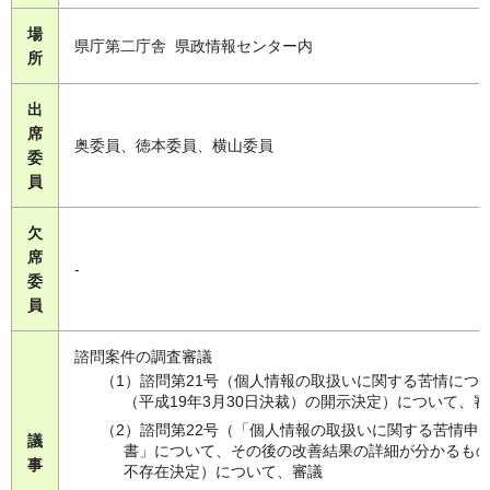
場
県庁第二庁舎 県政情報センター内
所
出
席
奥委員、徳本委員、横山委員
委
員
欠
席
-
委
員
諮問案件の調査審議
（1）諮問第21号（個人情報の取扱いに関する苦情につ
（平成19年3月30日決裁）の開示決定）について、審
（2）諮問第22号（「個人情報の取扱いに関する苦情申
議
書」について、その後の改善結果の詳細が分かるも
事
不存在決定）について、審議