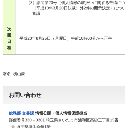
（3）諮問第23号（個人情報の取扱いに関する苦情につ
（平成19年3月20日決裁）外2件の開示決定）につい
審議
次
回
平成20年8月25日（月曜日）午前10時00分から正午
日
程
署名 横山豪
お問い合わせ
総務部
文書課
情報公開・個人情報保護担当
郵便番号330－9301 埼玉県さいたま市浦和区高砂三丁目15番
1号 埼玉県衛生会館1階