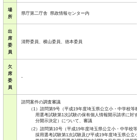
場
県庁第二庁舎 県政情報センター内
所
出
席
清野委員、横山委員、徳本委員
委
員
欠
席
-
委
員
諮問案件の調査審議
（1）諮問第9号（平成19年度埼玉県公立小・中学校等教
用選考試験第1次試験の保有個人情報開示請求に対す
分開示決定）について、審議
（2）諮問第10号（平成19年度埼玉県公立小・中学校等
採用選考試験第1次試験及び平成19年度埼玉県公立小