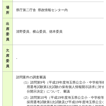
場
県庁第二庁舎 県政情報センター内
所
出
席
清野委員、横山委員、徳本委員
委
員
欠
席
-
委
員
諮問案件の調査審議
（1）諮問第9号（平成19年度埼玉県公立小・中学校等教
用選考試験第1次試験の保有個人情報開示請求に対す
分開示決定）について、審議
（2）諮問第10号（平成19年度埼玉県公立小・中学校等
採用選考試験第1次試験及び平成19年度埼玉県公立小