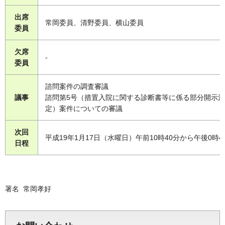
出席
常岡委員、清野委員、横山委員
委員
欠席
-
委員
諮問案件の調査審議
議事
諮問第5号（措置入院に関する診断書等に係る部分開示決
定）案件についての審議
次回
平成19年1月17日（水曜日）午前10時40分から午後0時4
日程
署名 常岡孝好