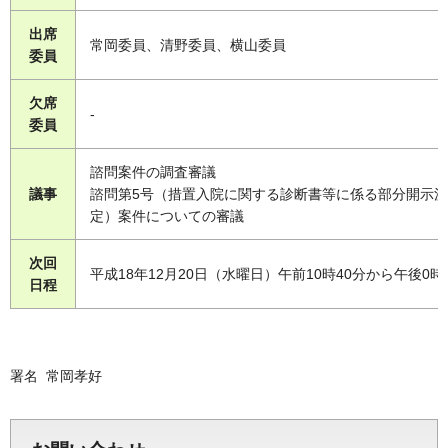
出席
常岡委員、清野委員、横山委員
委員
欠席
-
委員
諮問案件の調査審議
議事
諮問第5号（措置入院に関する診断書等に係る部分開示決
定）案件についての審議
次回
平成18年12月20日（水曜日）午前10時40分から午後0時
日程
署名 常岡孝好