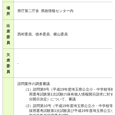
場
県庁第二庁舎 県政情報センター内
所
出
席
西村委員、徳本委員、横山委員
委
員
欠
席
-
委
員
諮問案件の調査審議
（1）諮問第9号（平成19年度埼玉県公立小・中学校等教
用選考試験第1次試験の保有個人情報開示請求に対す
分開示決定）について、審議
（2）諮問第10号（平成19年度埼玉県公立小・中学校等
採用選考試験第1次試験及び平成19年度埼玉県公立小