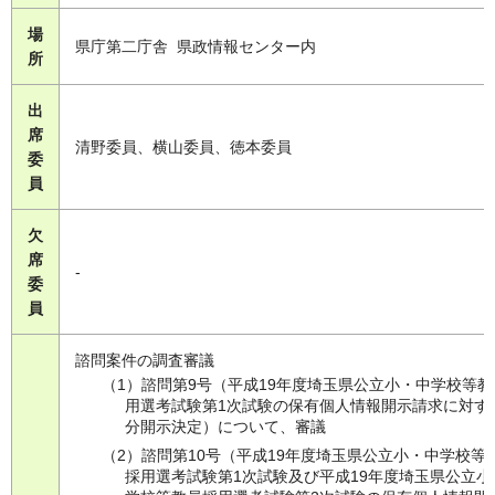
場
県庁第二庁舎 県政情報センター内
所
出
席
清野委員、横山委員、徳本委員
委
員
欠
席
-
委
員
諮問案件の調査審議
（1）諮問第9号（平成19年度埼玉県公立小・中学校等教
用選考試験第1次試験の保有個人情報開示請求に対す
分開示決定）について、審議
（2）諮問第10号（平成19年度埼玉県公立小・中学校等
採用選考試験第1次試験及び平成19年度埼玉県公立小