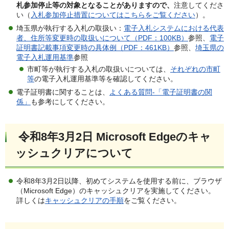
札参加停止等の対象となることがありますので、
注意してくださ
い（
入札
参加停止措置についてはこちらをご覧ください
）。
埼玉県が執行する入札の取扱い：
電子入札システムにおける代表
者、住所等変更時の取扱いについて（PDF：100KB）
参照、
電子
証明書記載事項変更時の具体例（PDF：461KB）
参照、
埼玉県の
電子入札運用基準
参照
市町等が執行する入札の取扱いについては、
それぞれの市町
等
の電子入札運用基準等を確認してください。
電子証明書に関することは、
よくある質問-「電子証明書の関
係」
も参考にしてください。
令和8年3月2日
Microsoft Edgeのキャ
ッシュクリアについて
令和8年3月2日以降、初めてシステムを使用する前に、ブラウザ
（Microsoft Edge）のキャッシュクリアを実施してください。
詳しくは
キャッシュクリアの手順
をご覧ください。