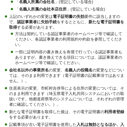
「
名義人所属の会社名
」(登記している場合)
「
名義人所属の会社本店住所
」(登記している場合)
上記のいずれかの変更は
電子証明書の失効
要件に該当しますの
で、
認証事業者に失効手続
をするとともに、
新たな電子証明書を
取得
する必要があります。
方法は契約している認証事業者のホームページ等で確認して
ください。各認証事業者の利用規約や約款を参照してくださ
い。
一部に証明内容の書き換えを有償で行っている認証事業者も
ありますが、書き換えできる項目については、認証事業者の
ホームページ等で確認してください。
会社名以外の事業所名
の変更、
名義人の役職名
の変更などについ
ては、そのまま利用できます（電子証明書の記載事項ではありま
せん。）。
住居表示の変更、市町村合併等による住所の変更については、そ
のまま利用できます（埼玉県電子入札共同システムにおいての取
扱いです。他都道府県等のシステムについては、それぞれの管理
者に確認してください。）。
新たな電子証明書を取得した後は、その電子証明書の
利用者登録
をする必要があります。
記載事項が古い電子証明書を使用した
入札は無効
となるほか、入