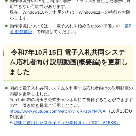
動作環境外のOSをご利用の場合、トラブルが発生した場合に対
応できない可能性があります。
現在、Windows10をご利用の方は、Windows11への移行をお願
いします。
動作環境については、「電子入札を始めるための準備」の「
第2
章 動作環境
」で確認してください。
令和7年10月15日 電子入札共同システ
ム応札者向け説明動画(概要編)を更新し
ました
初めて電子入札共同システムを利用する応札者向けの説明動画の
内容を更新しました。
YouTube内の埼玉県公式チャンネルにて視聴することができます
ので、引き続き是非ご活用ください。
https://www.youtube.com/watch?v=oRKzprYM70A
（10月15日U
RL変更）
※
説明に使用したスライド（台本付き）（PDF：615KB）