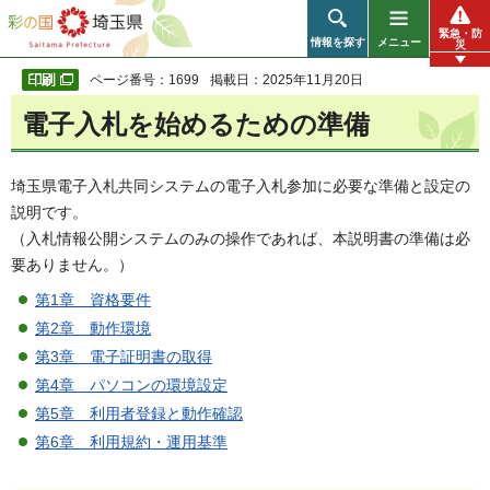
彩の国 埼玉県
緊急・防
情報を探す
メニュー
災
ページ番号：1699
掲載日：2025年11月20日
電子入札を始めるための準備
埼玉県電子入札共同システムの電子入札参加に必要な準備と設定の
説明です。
（入札情報公開システムのみの操作であれば、本説明書の準備は必
要ありません。）
第1章 資格要件
第2章 動作環境
第3章 電子証明書の取得
第4章 パソコンの環境設定
第5章 利用者登録と動作確認
第6章 利用規約・運用基準