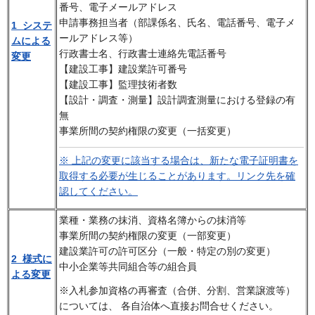
番号、電子メールアドレス
申請事務担当者（部課係名、氏名、電話番号、電子メ
1 システ
ールアドレス等）
ムによる
行政書士名、行政書士連絡先電話番号
変更
【建設工事】建設業許可番号
【建設工事】監理技術者数
【設計・調査・測量】設計調査測量における登録の有
無
事業所間の契約権限の変更（一括変更）
※ 上記の変更に該当する場合は、新たな電子証明書を
取得する必要が生じることがあります。リンク先を確
認してください。
業種・業務の抹消、資格名簿からの抹消等
事業所間の契約権限の変更（一部変更）
建設業許可の許可区分（一般・特定の別の変更）
2 様式に
中小企業等共同組合等の組合員
よる変更
※入札参加資格の再審査（合併、分割、営業譲渡等）
については、 各自治体へ直接お問合せください。