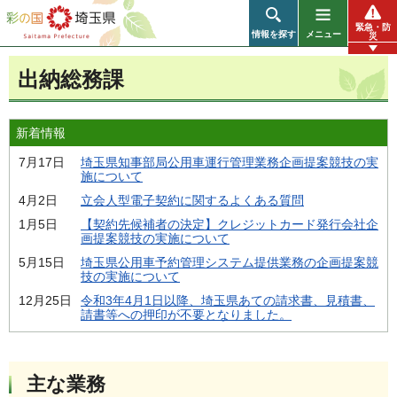
彩の国 埼玉県
緊急・防
情報を探す
メニュー
災
出納総務課
新着情報
7月17日
埼玉県知事部局公用車運行管理業務企画提案競技の実
施について
4月2日
立会人型電子契約に関するよくある質問
1月5日
【契約先候補者の決定】クレジットカード発行会社企
画提案競技の実施について
5月15日
埼玉県公用車予約管理システム提供業務の企画提案競
技の実施について
12月25日
令和3年4月1日以降、埼玉県あての請求書、見積書、
請書等への押印が不要となりました。
主な業務