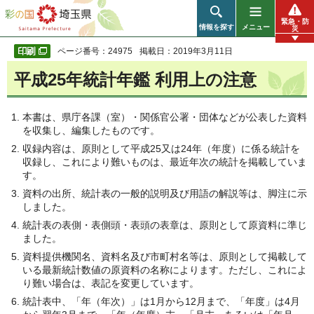
彩の国 埼玉県
緊急・防
情報を探す
メニュー
災
ページ番号：24975
掲載日：2019年3月11日
平成25年統計年鑑 利用上の注意
本書は、県庁各課（室）・関係官公署・団体などが公表した資料
を収集し、編集したものです。
収録内容は、原則として平成25又は24年（年度）に係る統計を
収録し、これにより難いものは、最近年次の統計を掲載していま
す。
資料の出所、統計表の一般的説明及び用語の解説等は、脚注に示
しました。
統計表の表側・表側頭・表頭の表章は、原則として原資料に準じ
ました。
資料提供機関名、資料名及び市町村名等は、原則として掲載して
いる最新統計数値の原資料の名称によります。ただし、これによ
り難い場合は、表記を変更しています。
統計表中、「年（年次）」は1月から12月まで、「年度」は4月