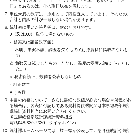
から翌年3月まで、「年（年度）末」「月末」あるいは「年月
日」とあるのは、その期日現在を表します。
単位未満の数字は、原則として四捨五入しています。そのため、
合計と内訳の計が一致しない場合があります。
統計表に用いた符号等は、次のとおりです。
0（又は0.0）
単位に満たないもの
-
皆無又は該当数字無し
…
不明、事実不詳、調査を欠くもの又は原資料に掲載のないも
の
△
負数又は減少したもの（ただし、温度の零度未満は「-」とし
た。）
x
秘密保護上、数値を公表しないもの
r
訂正数字
#
うち数
本書の内容について、さらに詳細な数値が必要な場合や疑義があ
る場合は、各表に付記してある資料提供機関又は本県総務部統計
課統計資料担当にお問い合わせください。
埼玉県総務部統計課統計資料担当
電話048-830-2330（ダイヤルイン）
統計課ホームページでは、埼玉県が公表している各種統計や統計