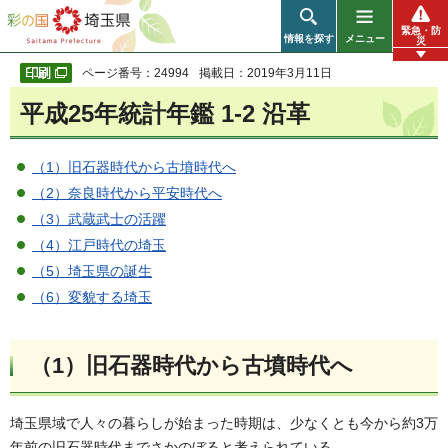
彩の国 埼玉県
緊急・防
情報を探す
メニュー
災
ページ番号：24994
掲載日：2019年3月11日
平成25年統計年鑑 1-2 沿革
（1）旧石器時代から古墳時代へ
（2）奈良時代から平安時代へ
（3）武蔵武士の活躍
（4）江戸時代の埼玉
（5）埼玉県の誕生
（6）変貌する埼玉
（1）旧石器時代から古墳時代へ
埼玉県域で人々の暮らしが始まった時期は、少なくとも今から約3万
年前の旧石器時代までさかのぼると考えられている。