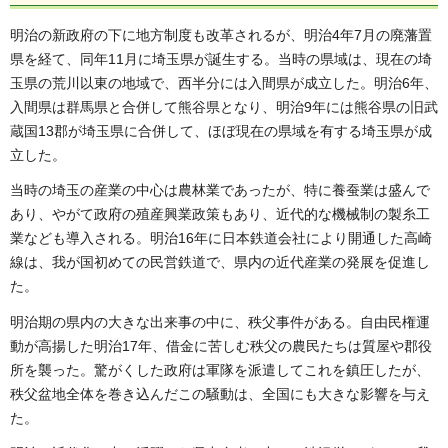
明治の新政府の下に地方制度も改革されるが、明治4年7月の廃藩置
県を経て、同年11月に埼玉県が誕生する。当時の県域は、現在の埼
玉県の荒川以東の地域で、西半分には入間県が成立した。明治6年、
入間県は群馬県と合併して熊谷県となり、明治9年には熊谷県の旧武
蔵国13郡が埼玉県に合併して、ほぼ現在の県域を有する埼玉県が成
立した。
当時の埼玉の産業の中心は農林業であったが、特に養蚕業は盛んで
あり、やがて政府の殖産興業政策もあり、近代的な機械制の製糸工
業なども導入される。明治16年に日本鉄道会社により開通した高崎
線は、我が国初めての民営鉄道で、県内の近代産業の発展を促進し
た。
明治期の県内の大きな出来事の中に、秩父事件がある。自由民権運
動が高揚した明治17年、借金に苦しむ秩父の農民たちは質屋や郡役
所を襲った。驚がくした政府は軍隊を派遣してこれを鎮圧したが、
秩父盆地全体を巻き込んだこの騒動は、全国にも大きな影響を与え
た。