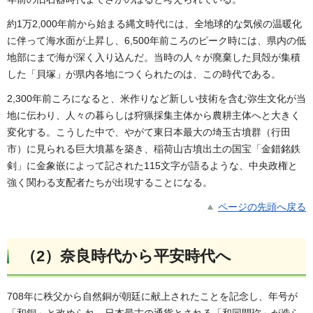
約1万2,000年前から始まる縄文時代には、全地球的な気候の温暖化
に伴って海水面が上昇し、6,500年前ころのピーク時には、県内の低
地部にまで海が深く入り込んだ。当時の人々が廃棄した貝殻が集積
した「貝塚」が県内各地につくられたのは、この時代である。
2,300年前ころになると、米作りなど新しい技術を含む弥生文化が当
地に伝わり、人々の暮らしは狩猟採集主体から農耕主体へと大きく
変化する。こうした中で、やがて東日本最大の埼玉古墳群（行田
市）に見られる巨大墳墓を築き、稲荷山古墳出土の国宝「金錯銘鉄
剣」に金象嵌によって記された115文字が語るような、中央政権と
強く関わる支配者たちが出現することになる。
ページの先頭へ戻る
（2）奈良時代から平安時代へ
708年に秩父から自然銅が朝廷に献上されたことを記念し、年号が
「和銅」と改められ、日本最古の通貨とされる「和同開珎」が造ら