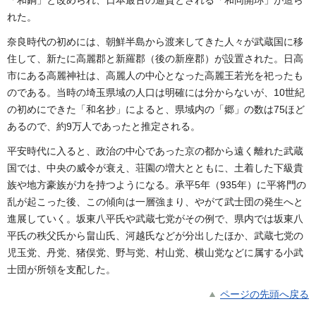
れた。
奈良時代の初めには、朝鮮半島から渡来してきた人々が武蔵国に移
住して、新たに高麗郡と新羅郡（後の新座郡）が設置された。日高
市にある高麗神社は、高麗人の中心となった高麗王若光を祀ったも
のである。当時の埼玉県域の人口は明確には分からないが、10世紀
の初めにできた「和名抄」によると、県域内の「郷」の数は75ほど
あるので、約9万人であったと推定される。
平安時代に入ると、政治の中心であった京の都から遠く離れた武蔵
国では、中央の威令が衰え、荘園の増大とともに、土着した下級貴
族や地方豪族が力を持つようになる。承平5年（935年）に平将門の
乱が起こった後、この傾向は一層強まり、やがて武士団の発生へと
進展していく。坂東八平氏や武蔵七党がその例で、県内では坂東八
平氏の秩父氏から畠山氏、河越氏などが分出したほか、武蔵七党の
児玉党、丹党、猪俣党、野与党、村山党、横山党などに属する小武
士団が所領を支配した。
ページの先頭へ戻る