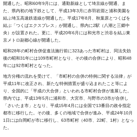
開通した。昭和60年9月には、通勤新線として埼京線が開通、ま
た、県内初の地下鉄として、平成13年3月に赤羽岩淵と浦和美園を
結ぶ埼玉高速鉄道線が開通した。平成17年8月、秋葉原とつくばを
結ぶ「つくばエクスプレス」が開通し、県内に2駅（八潮と三郷中
央）が設置された。更に、平成20年6月には和光市と渋谷を結ぶ東
京メトロ副都心線が開通した。
昭和28年の町村合併促進法施行前に323あった市町村は、同法失効
後の昭和31年には109市町村となり、その後の合併により、昭和48
年には92市町村となった。
地方分権の流れを受けて、「市町村の合併の特例に関する法律」が
平成11年に改正され、新たな特例措置が盛り込まれたこと等によ
り、全国的に「平成の大合併」といわれる市町村合併が進展した。
県内では、平成13年5月に浦和市、大宮市、与野市の3市が合併し
「さいたま市」となり、平成15年4月には全国で13番目の政令指定
都市に移行した。その後、多くの地域で合併が進み、平成24年10月
1日には白岡町が市に移行し、63市町村（40市、22町、1村）となっ
た。