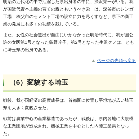
明治の近代化の中で活躍した県出身者の中に、渋沢栄一がいる。我
が国近代資本主義の育ての親ともいうべき栄一は、深谷市のレンガ
工場、秩父市のセメント工場の設立に力を尽くすなど、県下の商工
業の発展にも多くの功績を残している。
また、女性の社会進出が自由にいかなかった明治時代に、我が国公
許の女医第1号となった荻野吟子、第2号となった生沢クノは、とも
に埼玉県の出身である。
ページの先頭へ戻る
（6）変貌する埼玉
戦後、我が国経済の高度成長は、首都圏に位置し平坦地が広い埼玉
県を大きく変貌させた。
戦前は農業中心の産業構造であったが、戦後は、県内各地に大規模
な工業団地が造成され、機械工業を中心とした内陸工業県となっ
た。