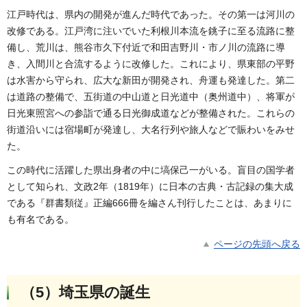
江戸時代は、県内の開発が進んだ時代であった。その第一は河川の
改修である。江戸湾に注いでいた利根川本流を銚子に至る流路に整
備し、荒川は、熊谷市久下付近で和田吉野川・市ノ川の流路に導
き、入間川と合流するように改修した。これにより、県東部の平野
は水害から守られ、広大な新田が開発され、舟運も発達した。第二
は道路の整備で、五街道の中山道と日光道中（奥州道中）、将軍が
日光東照宮への参詣で通る日光御成道などが整備された。これらの
街道沿いには宿場町が発達し、大名行列や旅人などで賑わいをみせ
た。
この時代に活躍した県出身者の中に塙保己一がいる。盲目の国学者
として知られ、文政2年（1819年）に日本の古典・古記録の集大成
である『群書類従』正編666冊を編さん刊行したことは、あまりに
も有名である。
ページの先頭へ戻る
（5）埼玉県の誕生