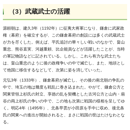
（3）武蔵武士の活躍
源頼朝は、建久3年（1192年）に征夷大将軍になり、鎌倉に武家政
権（幕府）を確立するが、この鎌倉幕府の創設には多くの武蔵武士
が力を尽くした。例えば、平氏追討の華々しい戦いのなかで、畠山
重忠、熊谷直実、河越重頼、比企能員などが活躍したことが、当時
の軍記物語などに記されている。しかし、これら有力な武士たち
は、畠山重忠のように後の政権争いの中で滅亡し、また、地頭とし
て他国に移住するなどして、次第に姿を消していった。
元弘3年（1333年）、鎌倉幕府が滅亡し、その後の南北朝の争乱の
中で、埼玉の地は幾度も戦乱に巻き込まれた。やがて、鎌倉公方と
関東管領上杉氏の対立、享徳の乱を契機とした古河公方と山内・扇
谷の両上杉氏の争いの中で、この地も次第に戦国の様相を呈してゆ
く。明応4年（1495年）、北条早雲が小田原を手中に収め、後北条
氏の関東への進出が開始されると、まさに戦国の世はたけなわとな
る。