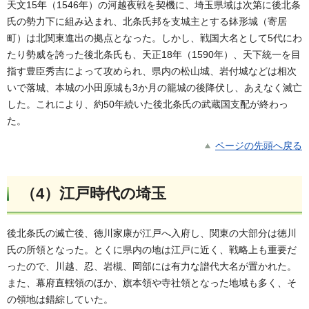
天文15年（1546年）の河越夜戦を契機に、埼玉県域は次第に後北条
氏の勢力下に組み込まれ、北条氏邦を支城主とする鉢形城（寄居
町）は北関東進出の拠点となった。しかし、戦国大名として5代にわ
たり勢威を誇った後北条氏も、天正18年（1590年）、天下統一を目
指す豊臣秀吉によって攻められ、県内の松山城、岩付城などは相次
いで落城、本城の小田原城も3か月の籠城の後降伏し、あえなく滅亡
した。これにより、約50年続いた後北条氏の武蔵国支配が終わっ
た。
ページの先頭へ戻る
（4）江戸時代の埼玉
後北条氏の滅亡後、徳川家康が江戸へ入府し、関東の大部分は徳川
氏の所領となった。とくに県内の地は江戸に近く、戦略上も重要だ
ったので、川越、忍、岩槻、岡部には有力な譜代大名が置かれた。
また、幕府直轄領のほか、旗本領や寺社領となった地域も多く、そ
の領地は錯綜していた。