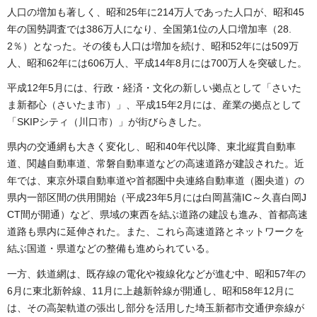
人口の増加も著しく、昭和25年に214万人であった人口が、昭和45
年の国勢調査では386万人になり、全国第1位の人口増加率（28.
2％）となった。その後も人口は増加を続け、昭和52年には509万
人、昭和62年には606万人、平成14年8月には700万人を突破した。
平成12年5月には、行政・経済・文化の新しい拠点として「さいた
ま新都心（さいたま市）」、平成15年2月には、産業の拠点として
「SKIPシティ（川口市）」が街びらきした。
県内の交通網も大きく変化し、昭和40年代以降、東北縦貫自動車
道、関越自動車道、常磐自動車道などの高速道路が建設された。近
年では、東京外環自動車道や首都圏中央連絡自動車道（圏央道）の
県内一部区間の供用開始（平成23年5月には白岡菖蒲IC～久喜白岡J
CT間が開通）など、県域の東西を結ぶ道路の建設も進み、首都高速
道路も県内に延伸された。また、これら高速道路とネットワークを
結ぶ国道・県道などの整備も進められている。
一方、鉄道網は、既存線の電化や複線化などが進む中、昭和57年の
6月に東北新幹線、11月に上越新幹線が開通し、昭和58年12月に
は、その高架軌道の張出し部分を活用した埼玉新都市交通伊奈線が