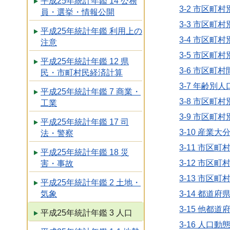
平成25年統計年鑑 14 公務
3-2 市区
員・選挙・情報公開
3-3 市区
平成25年統計年鑑 利用上の
3-4 市区町
注意
3-5 市区町
平成25年統計年鑑 12 県
3-6 市区町
民・市町村民経済計算
3-7 年齢別
平成25年統計年鑑 7 商業・
3-8 市区町
工業
3-9 市区
平成25年統計年鑑 17 司
3-10 産業
法・警察
3-11 市区
平成25年統計年鑑 18 災
3-12 市
害・事故
3-13 市区
平成25年統計年鑑 2 土地・
3-14 都
気象
3-15 他都
平成25年統計年鑑 3 人口
3-16 人口