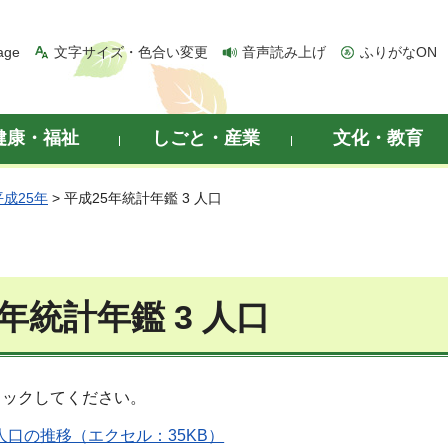
age
文字サイズ・色合い変更
音声読み上げ
ふりがなON
健康・福祉
しごと・産業
文化・教育
平成25年
> 平成25年統計年鑑 3 人口
年統計年鑑 3 人口
リックしてください。
び人口の推移（エクセル：35KB）