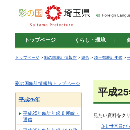
彩の国 埼玉県
Foreign Langu
トップページ
くらし・環境
トップページ
>
彩の国統計情報館
>
総合
>
埼玉県統計年鑑
>
彩の国統計情報館トップページ
平成25
平成25年
平成25年統計年鑑 8 運輸・
見たい資料をク
通信
3-1 世帯及