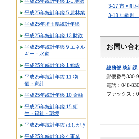
平成25年統計年鑑 1-1 地勢
3-17 市区
平成25年統計年鑑 5 農林業
3-18 年齢
平成25年埼玉県統計年鑑
平成25年統計年鑑 13 財政
お問い合
平成25年統計年鑑 9 エネル
ギー・水道
平成25年統計年鑑 1 総説
総務部
統計課
郵便番号330
平成25年統計年鑑 11 物
価・家計
電話：048-830
ファックス：048
平成25年統計年鑑 10 金融
平成25年統計年鑑 15 衛
生・福祉・環境
平成25年統計年鑑 はしがき
平成25年統計年鑑 4 事業