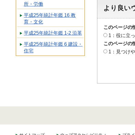
所・労働
より良い
平成25年統計年鑑 16 教
育・文化
このページの
平成25年統計年鑑 1-2 沿革
1：役に立
このページの
平成25年統計年鑑 6 建設・
住宅
1：見つけ
サイトマップ
ウェブアクセシビリティ
プライ