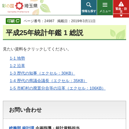
彩の国 埼玉県
緊急・防
情報を探す
メニュー
災
ページ番号：24987
掲載日：2019年3月11日
平成25年統計年鑑 1 総説
見たい資料をクリックしてください。
1-1 地勢
1-2 沿革
1-3 歴代の知事（エクセル：30KB）
1-4 歴代の県議会議長（エクセル：35KB）
1-5 市町村の廃置分合等の沿革（エクセル：106KB）
お問い合わせ
総務部
統計課
企画指導・統計資料担当