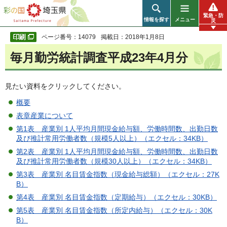
彩の国 埼玉県
緊急・防
情報を探す
メニュー
災
ページ番号：14079
掲載日：2018年1月8日
毎月勤労統計調査平成23年4月分
見たい資料をクリックしてください。
概要
表章産業について
第1表 産業別 1人平均月間現金給与額、労働時間数、出勤日数
及び推計常用労働者数（規模5人以上）（エクセル：34KB）
第2表 産業別 1人平均月間現金給与額、労働時間数、出勤日数
及び推計常用労働者数（規模30人以上）（エクセル：34KB）
第3表 産業別 名目賃金指数（現金給与総額）（エクセル：27K
B）
第4表 産業別 名目賃金指数（定期給与）（エクセル：30KB）
第5表 産業別 名目賃金指数（所定内給与）（エクセル：30K
B）