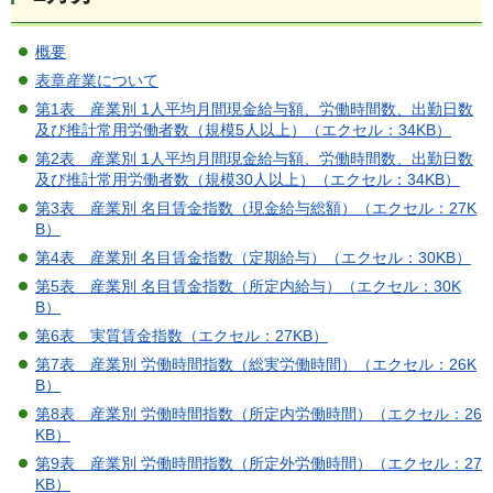
概要
表章産業について
第1表 産業別 1人平均月間現金給与額、労働時間数、出勤日数
及び推計常用労働者数（規模5人以上）（エクセル：34KB）
第2表 産業別 1人平均月間現金給与額、労働時間数、出勤日数
及び推計常用労働者数（規模30人以上）（エクセル：34KB）
第3表 産業別 名目賃金指数（現金給与総額）（エクセル：27K
B）
第4表 産業別 名目賃金指数（定期給与）（エクセル：30KB）
第5表 産業別 名目賃金指数（所定内給与）（エクセル：30K
B）
第6表 実質賃金指数（エクセル：27KB）
第7表 産業別 労働時間指数（総実労働時間）（エクセル：26K
B）
第8表 産業別 労働時間指数（所定内労働時間）（エクセル：26
KB）
第9表 産業別 労働時間指数（所定外労働時間）（エクセル：27
KB）