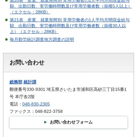
第20表 産業、就業形態別 常用労働者の1人平均月間現金給与
額、出勤日数、実労働時間数及び常用労働者数（規模5人以上）
（エクセル：28KB）
第21表 産業、就業形態別 常用労働者の1人平均月間現金給与
額、出勤日数、実労働時間数及び常用労働者数（規模30人以
上）（エクセル：28KB）
毎月勤労統計調査地方調査の説明
お問い合わせ
総務部
統計課
郵便番号330-9301 埼玉県さいたま市浦和区高砂三丁目15番1
号 本庁舎2階
電話：
048-830-2305
ファックス：048-822-3758
お問い合わせフォーム