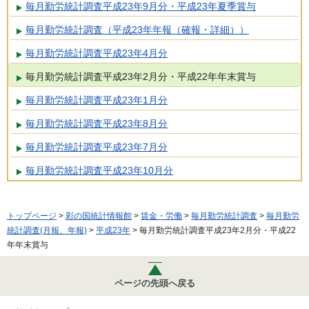
毎月勤労統計調査平成23年9月分・平成23年夏季賞与
毎月勤労統計調査（平成23年年報（確報・詳細））
毎月勤労統計調査平成23年4月分
毎月勤労統計調査平成23年2月分・平成22年年末賞与
毎月勤労統計調査平成23年1月分
毎月勤労統計調査平成23年8月分
毎月勤労統計調査平成23年7月分
毎月勤労統計調査平成23年10月分
トップページ
>
彩の国統計情報館
>
賃金・労働
>
毎月勤労統計調査
>
毎月勤労
統計調査(月報、年報)
>
平成23年
> 毎月勤労統計調査平成23年2月分・平成22
年年末賞与
ページの先頭へ戻る