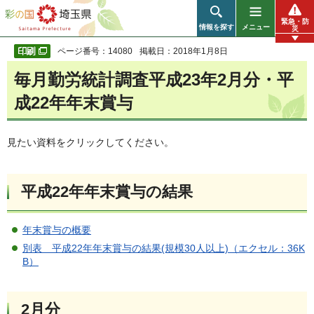
彩の国 埼玉県
緊急・防
情報を探す
メニュー
災
ページ番号：14080
掲載日：2018年1月8日
毎月勤労統計調査平成23年2月分・平
成22年年末賞与
見たい資料をクリックしてください。
平成22年年末賞与の結果
年末賞与の概要
別表 平成22年年末賞与の結果(規模30人以上)（エクセル：36K
B）
2月分