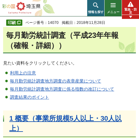
彩の国 埼玉県
緊急・防
情報を探す
メニュー
災
ページ番号：14070
掲載日：2018年11月28日
毎月勤労統計調査（平成23年年報
（確報・詳細））
見たい資料をクリックしてください。
利用上の注意
毎月勤労統計調査地方調査の表章産業について
毎月勤労統計調査地方調査に係る指数の改訂について
調査結果のポイント
1 概要（事業所規模5人以上・30人以
上）