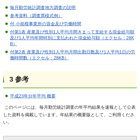
毎月勤労統計調査地方調査の説明
参考資料（調査票様式例）
付 小規模事業所の賃金及び労働時間
付第1表 産業及び性別1人平均月間きまって支給する現金給与額
及び1人平均年間特別に支払われた現金給与額（エクセル：28K
B）
付第2表 産業及び性別1人平均月間出勤日数及び1人平均1日の労
働時間数（エクセル：28KB）
3 参考
平成23年分年平均 概要
このページには、毎月勤労統計調査の年平均結果を速報として公表
した資料を掲載しています。年結果の概要版として、ご利用くださ
い。