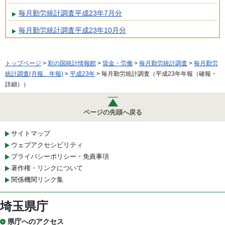
毎月勤労統計調査平成23年7月分
毎月勤労統計調査平成23年10月分
トップページ
>
彩の国統計情報館
>
賃金・労働
>
毎月勤労統計調査
>
毎月勤労
統計調査(月報、年報)
>
平成23年
> 毎月勤労統計調査（平成23年年報（確報・
詳細））
ページの先頭へ戻る
サイトマップ
ウェブアクセシビリティ
プライバシーポリシー・免責事項
著作権・リンクについて
関係機関リンク集
埼玉県庁
県庁へのアクセス