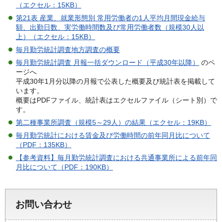
（エクセル：15KB）
第21表 産業、就業形態別 常用労働者の1人平均月間現金給与
額、出勤日数、実労働時間数及び常用労働者数（規模30人以
上）（エクセル：15KB）
毎月勤労統計調査地方調査の概要
毎月勤労統計調査 月報一括ダウンロード（平成30年以降）
のペ
ージへ
平成30年1月分以降の月報で公表した概要及び統計表を掲載して
います。
概要はPDFファイル、統計表はエクセルファイル（シート別）で
す。
第二種事業所調査（規模5～29人）の結果（エクセル：19KB）
毎月勤労統計における賃金及び労働時間の前年同月比について
（PDF：135KB）
【参考資料】毎月勤労統計調査における共通事業所による前年同
月比について（PDF：190KB）
お問い合わせ