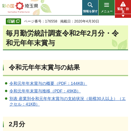
彩の国 埼玉県
緊急・防
情報を探す
メニュー
災
ページ番号：176558
掲載日：2020年4月30日
毎月勤労統計調査令和2年2月分・令
和元年年末賞与
令和元年年末賞与の結果
令和元年年末賞与の概要（PDF：144KB）
令和元年年末賞与推移（PDF：49KB）
別表 産業別令和元年年末賞与の支給状況（規模30人以上）（エ
クセル：41KB）
2月分