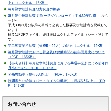
上）（エクセル：15KB）
毎月勤労統計調査地方調査の概要
毎月勤労統計調査 月報一括ダウンロード（平成30年以降）
のペ
ージへ
平成30年1月分以降の月報で公表した概要及び統計表を掲載して
います。
概要はPDFファイル、統計表はエクセルファイル（シート別）で
す。
第二種事業所調査（規模5～29人）の結果（エクセル：19KB）
毎月勤労統計における賃金及び労働時間の前年同月比について
（PDF：135KB）
【参考資料】毎月勤労統計調査における共通事業所による前年同
月比について（PDF：191KB）
労働異動率（規模5人以上）（PDF：176KB）
時間当たり給与（パートタイム労働者）（規模5人以上）（PD
F：147KB）
お問い合わせ