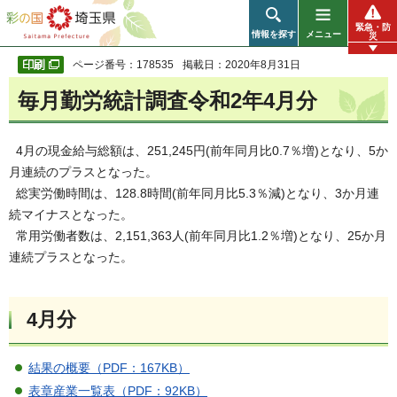
彩の国 埼玉県
緊急・防
情報を探す
メニュー
災
ページ番号：178535
掲載日：2020年8月31日
毎月勤労統計調査令和2年4月分
4月の現金給与総額は、251,245円(前年同月比0.7％増)となり、5か
月連続のプラスとなった。
総実労働時間は、128.8時間(前年同月比5.3％減)となり、3か月連
続マイナスとなった。
常用労働者数は、2,151,363人(前年同月比1.2％増)となり、25か月
連続プラスとなった。
4月分
結果の概要（PDF：167KB）
表章産業一覧表（PDF：92KB）