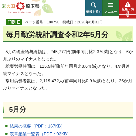
彩の国 埼玉県
緊急・防
情報を探す
メニュー
災
ページ番号：180790
掲載日：2020年8月31日
毎月勤労統計調査令和2年5月分
5月の現金給与総額は、245,777円(前年同月比2.3％減)となり、6か
月ぶりのマイナスとなった。
総実労働時間は、115.5時間(前年同月比8.6％減)となり、4か月連
続マイナスとなった。
常用労働者数は、2,119,472人(前年同月比0.9％減)となり、26か月
ぶりマイナスとなった。
5月分
結果の概要（PDF：167KB）
表章産業一覧表（PDF：92KB）