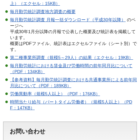
上）（エクセル：15KB）
毎月勤労統計調査地方調査の概要
毎月勤労統計調査 月報一括ダウンロード（平成30年以降）
のペ
ージへ
平成30年1月分以降の月報で公表した概要及び統計表を掲載して
います。
概要はPDFファイル、統計表はエクセルファイル（シート別）で
す。
第二種事業所調査（規模5～29人）の結果（エクセル：19KB）
毎月勤労統計における賃金及び労働時間の前年同月比について
（PDF：134KB）
【参考資料】毎月勤労統計調査における共通事業所による前年同
月比について（PDF：189KB）
労働異動率（規模5人以上）（PDF：176KB）
時間当たり給与（パートタイム労働者）（規模5人以上）（PD
F：147KB）
お問い合わせ