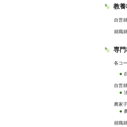
教養
自営
就職
専門
各コ
自営
農家
就職