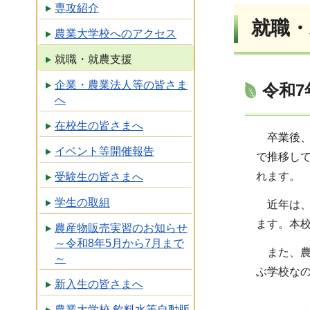
専攻紹介
就職・
農業大学校へのアクセス
就職・就農支援
企業・農業法人等の皆さま
令和7
へ
在校生の皆さまへ
卒業後
イベント等開催報告
で推移し
れます。
受験生の皆さまへ
学生の取組
近年は
ます。本
農産物販売実習のお知らせ
～令和8年5月から7月まで
また、
～
ぶ学校な
新入生の皆さまへ
農業大学校 飲料水等自動販