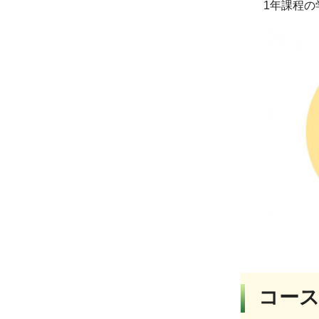
1年課程
コー