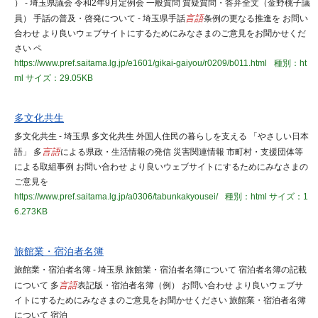
） - 埼玉県議会 令和2年9月定例会 一般質問 質疑質問・答弁全文（金野桃子議
員） 手話の普及・啓発について - 埼玉県手話
言語
条例の更なる推進を お問い
合わせ より良いウェブサイトにするためにみなさまのご意見をお聞かせくだ
さい ペ
https://www.pref.saitama.lg.jp/e1601/gikai-gaiyou/r0209/b011.html
種別：ht
ml
サイズ：29.05KB
多文化共生
多文化共生 - 埼玉県 多文化共生 外国人住民の暮らしを支える 「やさしい日本
語」 多
言語
による県政・生活情報の発信 災害関連情報 市町村・支援団体等
による取組事例 お問い合わせ より良いウェブサイトにするためにみなさまの
ご意見を
https://www.pref.saitama.lg.jp/a0306/tabunkakyousei/
種別：html
サイズ：1
6.273KB
旅館業・宿泊者名簿
旅館業・宿泊者名簿 - 埼玉県 旅館業・宿泊者名簿について 宿泊者名簿の記載
について 多
言語
表記版・宿泊者名簿（例） お問い合わせ より良いウェブサ
イトにするためにみなさまのご意見をお聞かせください 旅館業・宿泊者名簿
について 宿泊