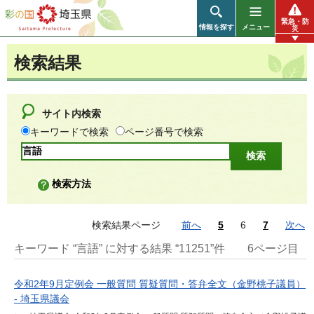
彩の国 埼玉県
緊急・防
情報を探す
メニュー
災
検索結果
サイト内検索
キーワードで検索
ページ番号で検索
検索方法
検索結果ページ
前へ
5
6
7
次へ
キーワード “言語” に対する結果 “11251”件
6ページ目
令和2年9月定例会 一般質問 質疑質問・答弁全文（金野桃子議員）
- 埼玉県議会