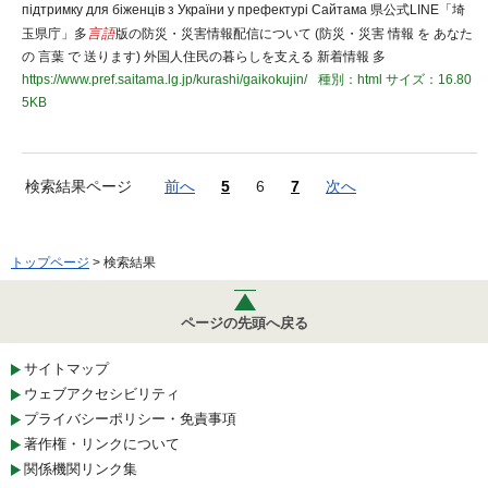
підтримку для біженців з України у префектурі Сайтама 県公式LINE「埼
玉県庁」多
言語
版の防災・災害情報配信について (防災・災害 情報 を あなた
の 言葉 で 送ります) 外国人住民の暮らしを支える 新着情報 多
https://www.pref.saitama.lg.jp/kurashi/gaikokujin/
種別：html
サイズ：16.80
5KB
検索結果ページ
前へ
5
6
7
次へ
トップページ
> 検索結果
ページの先頭へ戻る
サイトマップ
ウェブアクセシビリティ
プライバシーポリシー・免責事項
著作権・リンクについて
関係機関リンク集