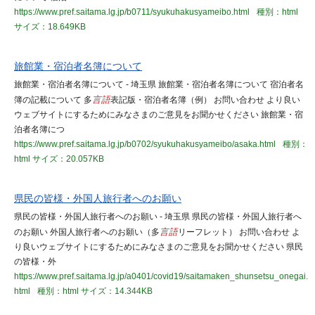
https://www.pref.saitama.lg.jp/b0711/syukuhakusyameibo.html
種別：html
サイズ：18.649KB
旅館業・宿泊者名簿について
旅館業・宿泊者名簿について - 埼玉県 旅館業・宿泊者名簿について 宿泊者名
簿の記載について 多
言語
表記版・宿泊者名簿（例） お問い合わせ より良い
ウェブサイトにするためにみなさまのご意見をお聞かせください 旅館業・宿
泊者名簿につ
https://www.pref.saitama.lg.jp/b0702/syukuhakusyameibo/asaka.html
種別：
html
サイズ：20.057KB
県民の皆様・外国人旅行者へのお願い
県民の皆様・外国人旅行者へのお願い - 埼玉県 県民の皆様・外国人旅行者へ
のお願い 外国人旅行者へのお願い（多
言語
リーフレット） お問い合わせ よ
り良いウェブサイトにするためにみなさまのご意見をお聞かせください 県民
の皆様・外
https://www.pref.saitama.lg.jp/a0401/covid19/saitamaken_shunsetsu_onegai.
html
種別：html
サイズ：14.344KB