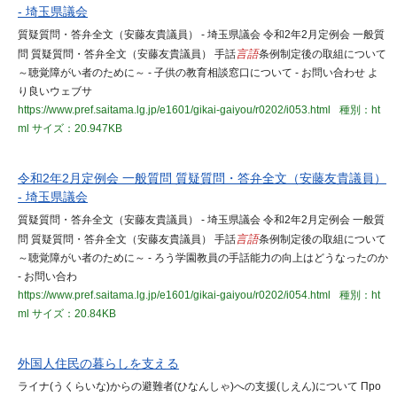
- 埼玉県議会
質疑質問・答弁全文（安藤友貴議員） - 埼玉県議会 令和2年2月定例会 一般質
問 質疑質問・答弁全文（安藤友貴議員） 手話
言語
条例制定後の取組について
～聴覚障がい者のために～ - 子供の教育相談窓口について - お問い合わせ よ
り良いウェブサ
https://www.pref.saitama.lg.jp/e1601/gikai-gaiyou/r0202/i053.html
種別：ht
ml
サイズ：20.947KB
令和2年2月定例会 一般質問 質疑質問・答弁全文（安藤友貴議員）
- 埼玉県議会
質疑質問・答弁全文（安藤友貴議員） - 埼玉県議会 令和2年2月定例会 一般質
問 質疑質問・答弁全文（安藤友貴議員） 手話
言語
条例制定後の取組について
～聴覚障がい者のために～ - ろう学園教員の手話能力の向上はどうなったのか
- お問い合わ
https://www.pref.saitama.lg.jp/e1601/gikai-gaiyou/r0202/i054.html
種別：ht
ml
サイズ：20.84KB
外国人住民の暮らしを支える
ライナ(うくらいな)からの避難者(ひなんしゃ)への支援(しえん)について Про