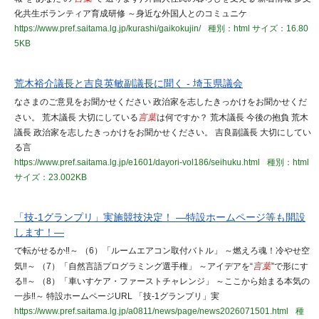
化共生ボランティア育成研修 ～身近な外国人とのコミュニケ
https://www.pref.saitama.lg.jp/kurashi/gaikokujin/
種別：html
サイズ：16.80
5KB
荒木裕介議長と吉良英敏副議長に聞く - 埼玉県議会
なさまのご意見をお聞かせください 政治家を志したきっかけをお聞かせくだ
さい。 荒木議長 大切にしている
言葉
は何ですか？ 荒木議長 今後の抱負 荒木
議長 政治家を志したきっかけをお聞かせください。 吉良副議長 大切にしてい
る言
https://www.pref.saitama.lg.jp/e1601/dayori-vol186/seihuku.html
種別：html
サイズ：23.002KB
「技-1グランプリ」実施競技決定！ ―特設ホームページ等も開設
します！―
で転がせるか‼～ （6）「ルームエアコン取付バトル」 ～燃えろ魂！冷やせ空
気‼～ （7）「自然言語プログラミング選手権」 ～アイデアを“
言葉
”で形にす
る‼～ （8）「車いすケア・ファーストチャレンジ」 ～ここから始まる本気の
一歩‼～ 特設ホームページURL 「技-1グランプリ」実
https://www.pref.saitama.lg.jp/a0811/news/page/news2026071501.html
種