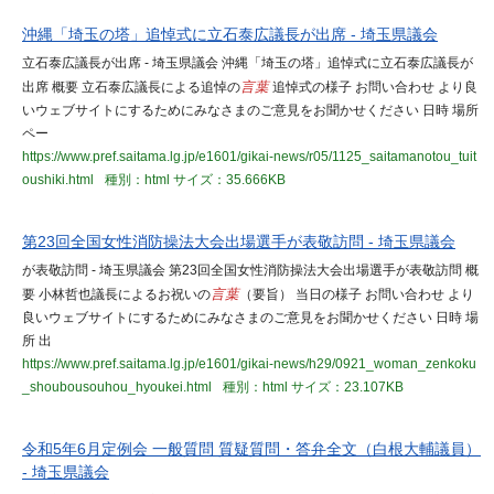
沖縄「埼玉の塔」追悼式に立石泰広議長が出席 - 埼玉県議会
立石泰広議長が出席 - 埼玉県議会 沖縄「埼玉の塔」追悼式に立石泰広議長が
出席 概要 立石泰広議長による追悼の
言葉
追悼式の様子 お問い合わせ より良
いウェブサイトにするためにみなさまのご意見をお聞かせください 日時 場所
ペー
https://www.pref.saitama.lg.jp/e1601/gikai-news/r05/1125_saitamanotou_tuit
oushiki.html
種別：html
サイズ：35.666KB
第23回全国女性消防操法大会出場選手が表敬訪問 - 埼玉県議会
が表敬訪問 - 埼玉県議会 第23回全国女性消防操法大会出場選手が表敬訪問 概
要 小林哲也議長によるお祝いの
言葉
（要旨） 当日の様子 お問い合わせ より
良いウェブサイトにするためにみなさまのご意見をお聞かせください 日時 場
所 出
https://www.pref.saitama.lg.jp/e1601/gikai-news/h29/0921_woman_zenkoku
_shoubousouhou_hyoukei.html
種別：html
サイズ：23.107KB
令和5年6月定例会 一般質問 質疑質問・答弁全文（白根大輔議員）
- 埼玉県議会