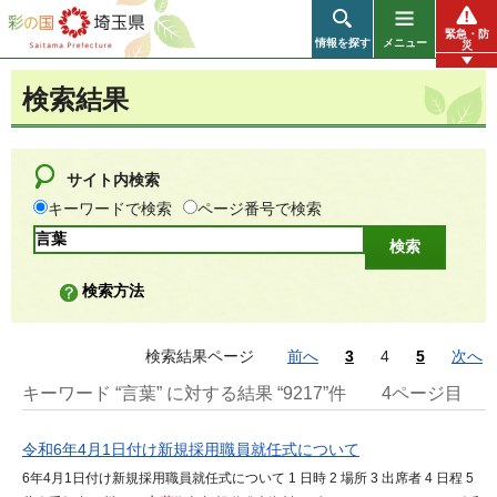
彩の国 埼玉県
緊急・防
情報を探す
メニュー
災
検索結果
サイト内検索
キーワードで検索
ページ番号で検索
検索方法
検索結果ページ
前へ
3
4
5
次へ
キーワード “言葉” に対する結果 “9217”件
4ページ目
令和6年4月1日付け新規採用職員就任式について
6年4月1日付け新規採用職員就任式について 1 日時 2 場所 3 出席者 4 日程 5