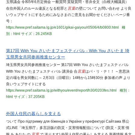
玉県議会 令和5年6月定例会 一般質問 質疑質問・答弁全文（白根大輔議員）
在住外国人のルール違反となる犯罪と
言葉
の壁について お問い合わせ より良
いウェブサイトにするためにみなさまのご意見をお聞かせください ページ番
号：
https://www.pref.saitama.lg.jp/e1601/gikai-gaiyou/r0506/4/b0800.html
種
別：html
サイズ：26.245KB
第17回 With You さいたまフェスティバル - With You さいたま 埼
玉県男女共同参画推進センター
埼玉県男女共同参画推進センター 第17回 With You さいたまフェスティバル
With You さいたまフェスティバル 講演会 合
言葉
はパ・リ・テ！！ ～意思決
定の場を男女同数に～ 2月3日（日曜日）14時から15時30分 参加者の声 より
良いウェブサイトにする
https://www.pref.saitama.lg.jp/withyou/event/report/h30/0203fes.html
種別：
html
サイズ：37.205KB
外国人住民の暮らしを支える
ついて Про підтримку для біженців з України у префектурі Сайтама 県公
式LINE「埼玉県庁」多言語版の防災・災害情報配信について (防災・災害 情
報 を あなた の
言葉
で 送ります) 外国人住民の暮らしを支える 新着情報 多文