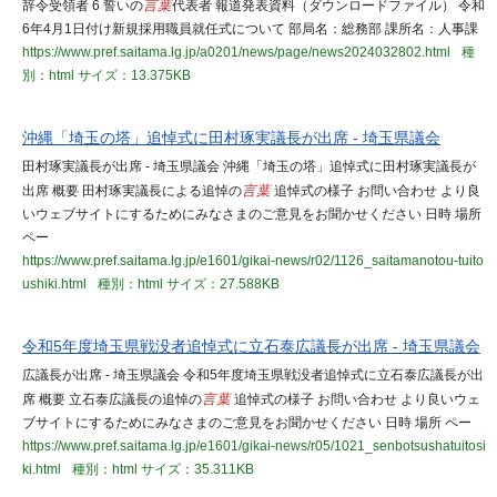
辞令受領者 6 誓いの
言葉
代表者 報道発表資料（ダウンロードファイル） 令和
6年4月1日付け新規採用職員就任式について 部局名：総務部 課所名：人事課
https://www.pref.saitama.lg.jp/a0201/news/page/news2024032802.html
種
別：html
サイズ：13.375KB
沖縄「埼玉の塔」追悼式に田村琢実議長が出席 - 埼玉県議会
田村琢実議長が出席 - 埼玉県議会 沖縄「埼玉の塔」追悼式に田村琢実議長が
出席 概要 田村琢実議長による追悼の
言葉
追悼式の様子 お問い合わせ より良
いウェブサイトにするためにみなさまのご意見をお聞かせください 日時 場所
ペー
https://www.pref.saitama.lg.jp/e1601/gikai-news/r02/1126_saitamanotou-tuito
ushiki.html
種別：html
サイズ：27.588KB
令和5年度埼玉県戦没者追悼式に立石泰広議長が出席 - 埼玉県議会
広議長が出席 - 埼玉県議会 令和5年度埼玉県戦没者追悼式に立石泰広議長が出
席 概要 立石泰広議長の追悼の
言葉
追悼式の様子 お問い合わせ より良いウェ
ブサイトにするためにみなさまのご意見をお聞かせください 日時 場所 ペー
https://www.pref.saitama.lg.jp/e1601/gikai-news/r05/1021_senbotsushatuitosi
ki.html
種別：html
サイズ：35.311KB