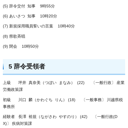
(5) 辞令交付 知事 9時55分
(6) あいさつ 知事 10時20分
(7) 新規採用職員誓いの言葉 10時40分
(8) 県歌斉唱
(9) 閉会 10時50分
5 辞令受領者
上級 坪井 真奈美（つぼい まなみ） (22) 〔一般行政〕 産業
労働政策課
初級 川口 麟（かわぐち りん） (18) 〔一般事務〕 川越県税
事務所
経験者 長澤 裕規（ながさわ やすのり） (42) 〔一般行政(D
X)〕 疾病対策課