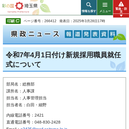
彩の国 埼玉県
緊急・防
情報を探す
メニュー
災
ページ番号：266412
発表日：2025年3月28日17時
令和7年4月1日付け新規採用職員就任
式について
部局名：総務部
課所名：人事課
担当名：人事管理担当
担当者名：白田・細野
内線電話番号：2421
直通電話番号：048-830-2428
Email：
a2425@pref.saitama.lg.jp