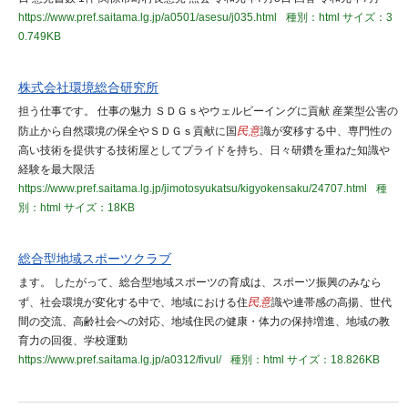
https://www.pref.saitama.lg.jp/a0501/asesu/j035.html
種別：html
サイズ：3
0.749KB
株式会社環境総合研究所
担う仕事です。 仕事の魅力 ＳＤＧｓやウェルビーイングに貢献 産業型公害の
防止から自然環境の保全やＳＤＧｓ貢献に国
民意
識が変移する中、専門性の
高い技術を提供する技術屋としてプライドを持ち、日々研鑽を重ねた知識や
経験を最大限活
https://www.pref.saitama.lg.jp/jimotosyukatsu/kigyokensaku/24707.html
種
別：html
サイズ：18KB
総合型地域スポーツクラブ
ます。 したがって、総合型地域スポーツの育成は、スポーツ振興のみなら
ず、社会環境が変化する中で、地域における住
民意
識や連帯感の高揚、世代
間の交流、高齢社会への対応、地域住民の健康・体力の保持増進、地域の教
育力の回復、学校運動
https://www.pref.saitama.lg.jp/a0312/fivul/
種別：html
サイズ：18.826KB