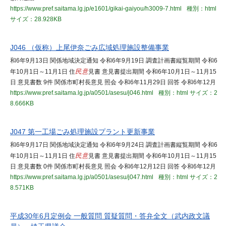
https://www.pref.saitama.lg.jp/e1601/gikai-gaiyou/h3009-7.html
種別：html
サイズ：28.928KB
J046 （仮称）上尾伊奈ごみ広域処理施設整備事業
和6年9月13日 関係地域決定通知 令和6年9月19日 調査計画書縦覧期間 令和6
年10月1日～11月1日 住
民意
見書 意見書提出期間 令和6年10月1日～11月15
日 意見書数 9件 関係市町村長意見 照会 令和6年11月29日 回答 令和6年12月
https://www.pref.saitama.lg.jp/a0501/asesu/j046.html
種別：html
サイズ：2
8.666KB
J047 第一工場ごみ処理施設プラント更新事業
和6年9月17日 関係地域決定通知 令和6年9月24日 調査計画書縦覧期間 令和6
年10月1日～11月1日 住
民意
見書 意見書提出期間 令和6年10月1日～11月15
日 意見書数 0件 関係市町村長意見 照会 令和6年12月12日 回答 令和6年12月
https://www.pref.saitama.lg.jp/a0501/asesu/j047.html
種別：html
サイズ：2
8.571KB
平成30年6月定例会 一般質問 質疑質問・答弁全文（武内政文議