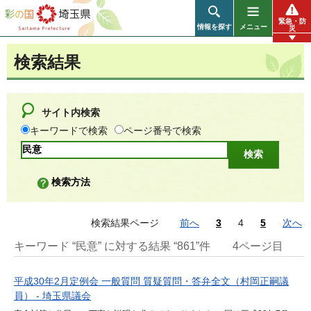
彩の国 埼玉県
緊急・防
情報を探す
メニュー
災
検索結果
サイト内検索
キーワードで検索
ページ番号で検索
検索方法
検索結果ページ
前へ
3
4
5
次へ
キーワード “民意” に対する結果 “861”件
4ページ目
平成30年2月定例会 一般質問 質疑質問・答弁全文（村岡正嗣議
員） - 埼玉県議会