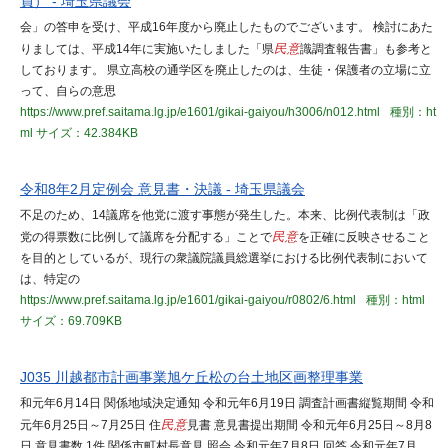
員） - 埼玉県議会
会」の答申を受け、平成16年度から廃止したものでございます。 検討にあた
りましては、平成14年に実施いたしました「県
民意
識調査報告書」も参考と
しております。 県立高校の通学区を廃止したのは、生徒・保護者の立場に立
って、自らの意思
https://www.pref.saitama.lg.jp/e1601/gikai-gaiyou/h3006/n012.html
種別：ht
ml
サイズ：42.384KB
令和8年2月定例会 意見書・決議 - 埼玉県議会
不足のため、14議席を他党に渡す事態が発生した。本来、比例代表制は「政
党の得票数に比例して議席を分配する」ことで
民意
を正確に反映させること
を目的としているが、現行の衆議院議員総選挙における比例代表制において
は、特定の
https://www.pref.saitama.lg.jp/e1601/gikai-gaiyou/r0802/6.html
種別：html
サイズ：69.709KB
J035 川越都市計画事業旭ケ丘松の台土地区画整理事業
和元年6月14日 関係地域決定通知 令和元年6月19日 調査計画書縦覧期間 令和
元年6月25日～7月25日 住
民意
見書 意見書提出期間 令和元年6月25日～8月8
日 意見書数 1件 関係市町村長意見 照会 令和元年7月8日 回答 令和元年7月