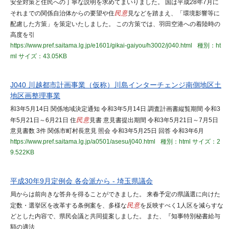
安全対策と住民への丁寧な説明を求めてまいりました。 国は平成28年7月に
それまでの関係自治体からの要望や住
民意
見などを踏まえ、「環境影響等に
配慮した方策」を策定いたしました。 この方策では、羽田空港への着陸時の
高度を引
https://www.pref.saitama.lg.jp/e1601/gikai-gaiyou/h3002/j040.html
種別：ht
ml
サイズ：43.05KB
J040 川越都市計画事業（仮称）川島インターチェンジ南側地区土
地区画整理事業
和3年5月14日 関係地域決定通知 令和3年5月14日 調査計画書縦覧期間 令和3
年5月21日～6月21日 住
民意
見書 意見書提出期間 令和3年5月21日～7月5日
意見書数 3件 関係市町村長意見 照会 令和3年5月25日 回答 令和3年6月
https://www.pref.saitama.lg.jp/a0501/asesu/j040.html
種別：html
サイズ：2
9.522KB
平成30年9月定例会 各会派から - 埼玉県議会
局からは前向きな答弁を得ることができました。 来春予定の県議選に向けた
定数・選挙区を改革する条例案を、多様な
民意
を反映すべく1人区を減らすな
どとした内容で、県民会議と共同提案しました。 また、『知事特別秘書給与
額の適法