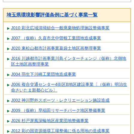
埼玉県環境影響評価条例に基づく事業一覧
J010 彩北広域清掃組合一般廃棄物処理施設整備事業
J007 （仮称）久喜市北中曽根工業団地造成事業
J020 東松山都市計画事業葛袋土地区画整理事業
J016 川越都市計画事業川島インターチェンジ（仮称）北側地
区土地区画整理事業
J004 羽生下川崎工業団地造成事業
J006 複合交通センター4街区B地区建設事業〔（仮称）明治生
命さいたま新都心ビル〕
J002 神川野外スポーツ・レクリエーション施設造成
J009 （仮称）早稲田リサーチパーク地区整備事業
J026 杉戸屏風深輪地区産業団地整備事業
J012 彩の国資源循環工場整備に係る用地の造成事業