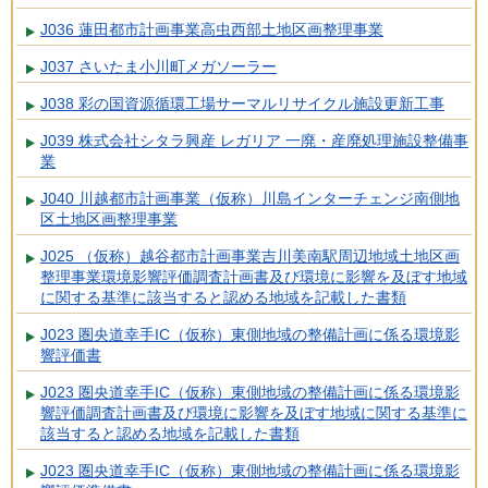
J036 蓮田都市計画事業高虫西部土地区画整理事業
J037 さいたま小川町メガソーラー
J038 彩の国資源循環工場サーマルリサイクル施設更新工事
J039 株式会社シタラ興産 レガリア 一廃・産廃処理施設整備事
業
J040 川越都市計画事業（仮称）川島インターチェンジ南側地
区土地区画整理事業
J025 （仮称）越谷都市計画事業吉川美南駅周辺地域土地区画
整理事業環境影響評価調査計画書及び環境に影響を及ぼす地域
に関する基準に該当すると認める地域を記載した書類
J023 圏央道幸手IC（仮称）東側地域の整備計画に係る環境影
響評価書
J023 圏央道幸手IC（仮称）東側地域の整備計画に係る環境影
響評価調査計画書及び環境に影響を及ぼす地域に関する基準に
該当すると認める地域を記載した書類
J023 圏央道幸手IC（仮称）東側地域の整備計画に係る環境影