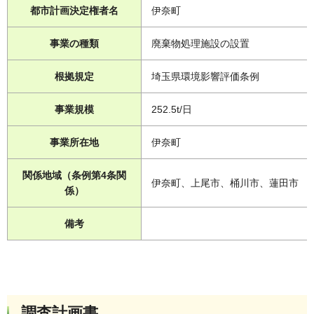
都市計画決定権者名
伊奈町
事業の種類
廃棄物処理施設の設置
根拠規定
埼玉県環境影響評価条例
事業規模
252.5t/日
事業所在地
伊奈町
関係地域（条例第4条関
伊奈町、上尾市、桶川市、蓮田市
係）
備考
調査計画書