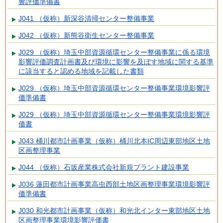
響評価準備書
J041 （仮称）新深谷清掃センター整備事業
J042 （仮称）新熊谷衛生センター整備事業
J029 （仮称）埼玉中部資源循環センター整備事業に係る環境
影響評価調査計画書及び環境に影響を及ぼす地域に関する基準
に該当すると認める地域を記載した書類
J029 （仮称）埼玉中部資源循環センター整備事業環境影響評
価準備書
J029 （仮称）埼玉中部資源循環センター整備事業環境影響評
価書
J043 桶川都市計画事業（仮称）桶川北本IC周辺東部地区土地
区画整理事業
J044 （仮称）石坂産業株式会社新規プラント建設事業
J036 蓮田都市計画事業高虫西部土地区画整理事業環境影響評
価準備書
J030 和光都市計画事業（仮称）和光北インター東部地区土地
区画整理事業環境影響評価書