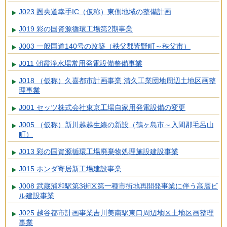
J023 圏央道幸手IC（仮称）東側地域の整備計画
J019 彩の国資源循環工場第2期事業
J003 一般国道140号の改築（秩父郡皆野町～秩父市）
J011 朝霞浄水場常用発電設備整備事業
J018 （仮称）久喜都市計画事業 清久工業団地周辺土地区画整
理事業
J001 セッツ株式会社東京工場自家用発電設備の変更
J005 （仮称）新川越越生線の新設（鶴ヶ島市～入間郡毛呂山
町）
J013 彩の国資源循環工場廃棄物処理施設建設事業
J015 ホンダ寄居新工場建設事業
J008 武蔵浦和駅第3街区第一種市街地再開発事業に伴う高層ビ
ル建設事業
J025 越谷都市計画事業吉川美南駅東口周辺地区土地区画整理
事業