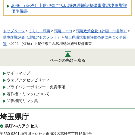
J046 （仮称）上尾伊奈ごみ広域処理施設整備事業環境影響評
価準備書
トップページ
>
くらし・環境
>
環境・エコ
>
環境政策全般（計画・白書等）
>
環境影響評価（環境アセスメント）
>
埼玉県環境影響評価条例に基づく事業一
覧
> J046 （仮称）上尾伊奈ごみ広域処理施設整備事業
ページの先頭へ戻る
サイトマップ
ウェブアクセシビリティ
プライバシーポリシー・免責事項
著作権・リンクについて
関係機関リンク集
埼玉県庁
県庁へのアクセス
〒330-9301 埼玉県さいたま市浦和区高砂三丁目15番1号