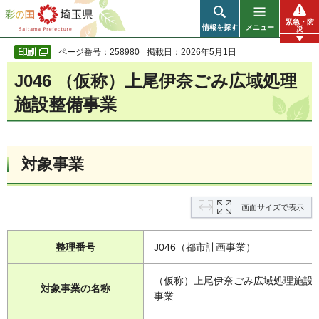
彩の国 埼玉県
緊急・防
情報を探す
メニュー
災
ページ番号：258980
掲載日：2026年5月1日
J046 （仮称）上尾伊奈ごみ広域処理
施設整備事業
対象事業
画面サイズで表示
整理番号
J046（都市計画事業）
（仮称）上尾伊奈ごみ広域処理施設
対象事業の名称
事業