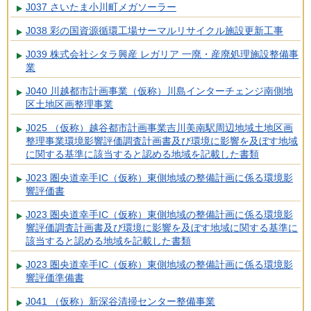
J037 さいたま小川町メガソーラー
J038 彩の国資源循環工場サーマルリサイクル施設更新工事
J039 株式会社シタラ興産 レガリア 一廃・産廃処理施設整備事
業
J040 川越都市計画事業（仮称）川島インターチェンジ南側地
区土地区画整理事業
J025 （仮称）越谷都市計画事業吉川美南駅周辺地域土地区画
整理事業環境影響評価調査計画書及び環境に影響を及ぼす地域
に関する基準に該当すると認める地域を記載した書類
J023 圏央道幸手IC（仮称）東側地域の整備計画に係る環境影
響評価書
J023 圏央道幸手IC（仮称）東側地域の整備計画に係る環境影
響評価調査計画書及び環境に影響を及ぼす地域に関する基準に
該当すると認める地域を記載した書類
J023 圏央道幸手IC（仮称）東側地域の整備計画に係る環境影
響評価準備書
J041 （仮称）新深谷清掃センター整備事業