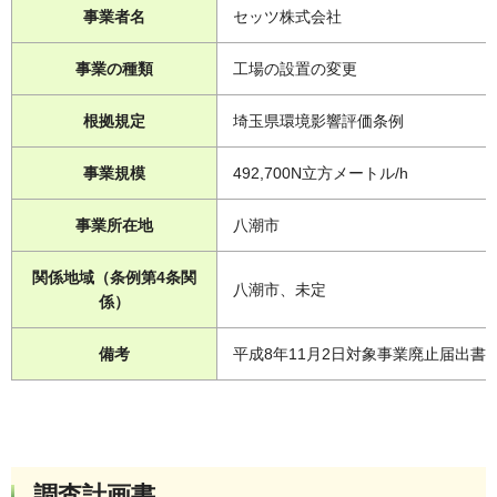
事業者名
セッツ株式会社
事業の種類
工場の設置の変更
根拠規定
埼玉県環境影響評価条例
事業規模
492,700N立方メートル/h
事業所在地
八潮市
関係地域（条例第4条関
八潮市、未定
係）
備考
平成8年11月2日対象事業廃止届出書
調査計画書