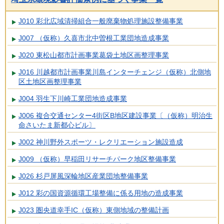
J010 彩北広域清掃組合一般廃棄物処理施設整備事業
J007 （仮称）久喜市北中曽根工業団地造成事業
J020 東松山都市計画事業葛袋土地区画整理事業
J016 川越都市計画事業川島インターチェンジ（仮称）北側地
区土地区画整理事業
J004 羽生下川崎工業団地造成事業
J006 複合交通センター4街区B地区建設事業〔（仮称）明治生
命さいたま新都心ビル〕
J002 神川野外スポーツ・レクリエーション施設造成
J009 （仮称）早稲田リサーチパーク地区整備事業
J026 杉戸屏風深輪地区産業団地整備事業
J012 彩の国資源循環工場整備に係る用地の造成事業
J023 圏央道幸手IC（仮称）東側地域の整備計画