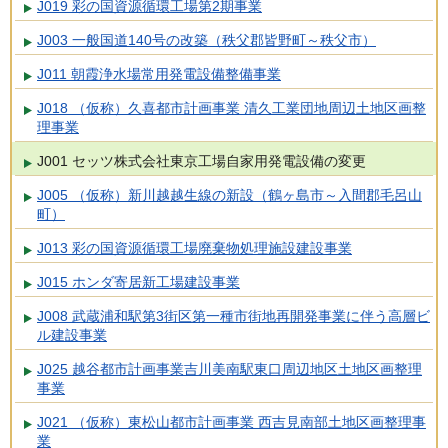
J019 彩の国資源循環工場第2期事業
J003 一般国道140号の改築（秩父郡皆野町～秩父市）
J011 朝霞浄水場常用発電設備整備事業
J018 （仮称）久喜都市計画事業 清久工業団地周辺土地区画整
理事業
J001 セッツ株式会社東京工場自家用発電設備の変更
J005 （仮称）新川越越生線の新設（鶴ヶ島市～入間郡毛呂山
町）
J013 彩の国資源循環工場廃棄物処理施設建設事業
J015 ホンダ寄居新工場建設事業
J008 武蔵浦和駅第3街区第一種市街地再開発事業に伴う高層ビ
ル建設事業
J025 越谷都市計画事業吉川美南駅東口周辺地区土地区画整理
事業
J021 （仮称）東松山都市計画事業 西吉見南部土地区画整理事
業