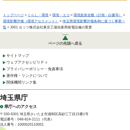
トップページ
>
くらし・環境
>
環境・エコ
>
環境政策全般（計画・白書等）
>
環境影響評価（環境アセスメント）
>
埼玉県環境影響評価条例に基づく事業一
覧
> J001 セッツ株式会社東京工場自家用発電設備の変更
ページの先頭へ戻る
サイトマップ
ウェブアクセシビリティ
プライバシーポリシー・免責事項
著作権・リンクについて
関係機関リンク集
埼玉県庁
県庁へのアクセス
〒330-9301 埼玉県さいたま市浦和区高砂三丁目15番1号
電話番号：048-824-2111（代表）
法人番号：1000020110001