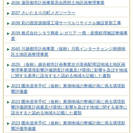
J036 蓮田都市計画事業高虫西部土地区画整理事業
J037 さいたま小川町メガソーラー
J038 彩の国資源循環工場サーマルリサイクル施設更新工事
J039 株式会社シタラ興産 レガリア 一廃・産廃処理施設整備事
業
J040 川越都市計画事業（仮称）川島インターチェンジ南側地
区土地区画整理事業
J025 （仮称）越谷都市計画事業吉川美南駅周辺地域土地区画
整理事業環境影響評価調査計画書及び環境に影響を及ぼす地域
に関する基準に該当すると認める地域を記載した書類
J023 圏央道幸手IC（仮称）東側地域の整備計画に係る環境影
響評価書
J023 圏央道幸手IC（仮称）東側地域の整備計画に係る環境影
響評価調査計画書及び環境に影響を及ぼす地域に関する基準に
該当すると認める地域を記載した書類
J023 圏央道幸手IC（仮称）東側地域の整備計画に係る環境影
響評価準備書