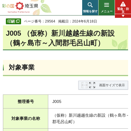
彩の国 埼玉県
緊急・防
情報を探す
メニュー
災
ページ番号：29564
掲載日：2024年6月18日
J005 （仮称）新川越越生線の新設
（鶴ヶ島市～入間郡毛呂山町）
対象事業
画面サイズで表示
整理番号
J005
（仮称）新川越越生線の新設（鶴ヶ島市～
対象事業の名称
郡毛呂山町）