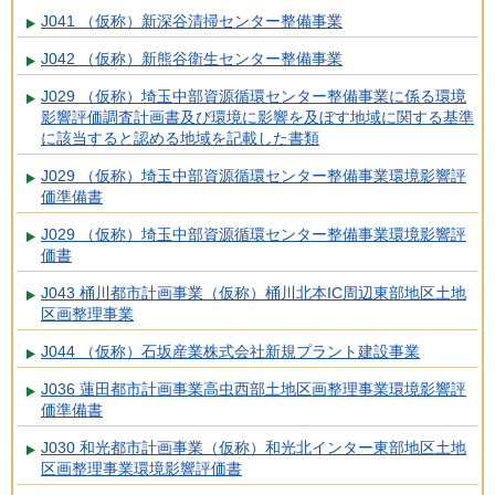
J041 （仮称）新深谷清掃センター整備事業
J042 （仮称）新熊谷衛生センター整備事業
J029 （仮称）埼玉中部資源循環センター整備事業に係る環境
影響評価調査計画書及び環境に影響を及ぼす地域に関する基準
に該当すると認める地域を記載した書類
J029 （仮称）埼玉中部資源循環センター整備事業環境影響評
価準備書
J029 （仮称）埼玉中部資源循環センター整備事業環境影響評
価書
J043 桶川都市計画事業（仮称）桶川北本IC周辺東部地区土地
区画整理事業
J044 （仮称）石坂産業株式会社新規プラント建設事業
J036 蓮田都市計画事業高虫西部土地区画整理事業環境影響評
価準備書
J030 和光都市計画事業（仮称）和光北インター東部地区土地
区画整理事業環境影響評価書