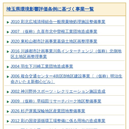
埼玉県環境影響評価条例に基づく事業一覧
J010 彩北広域清掃組合一般廃棄物処理施設整備事業
J007 （仮称）久喜市北中曽根工業団地造成事業
J020 東松山都市計画事業葛袋土地区画整理事業
J016 川越都市計画事業川島インターチェンジ（仮称）北側地
区土地区画整理事業
J004 羽生下川崎工業団地造成事業
J006 複合交通センター4街区B地区建設事業〔（仮称）明治生
命さいたま新都心ビル〕
J002 神川野外スポーツ・レクリエーション施設造成
J009 （仮称）早稲田リサーチパーク地区整備事業
J026 杉戸屏風深輪地区産業団地整備事業
J012 彩の国資源循環工場整備に係る用地の造成事業