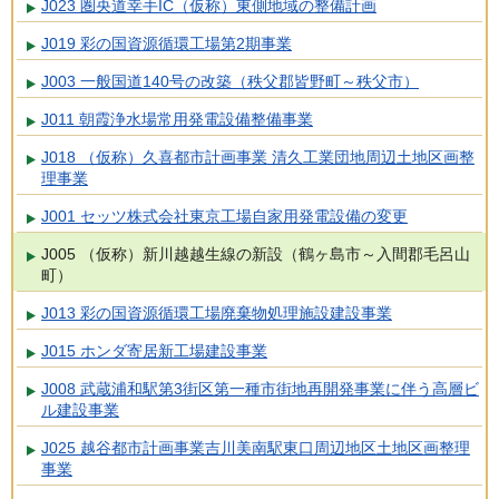
J023 圏央道幸手IC（仮称）東側地域の整備計画
J019 彩の国資源循環工場第2期事業
J003 一般国道140号の改築（秩父郡皆野町～秩父市）
J011 朝霞浄水場常用発電設備整備事業
J018 （仮称）久喜都市計画事業 清久工業団地周辺土地区画整
理事業
J001 セッツ株式会社東京工場自家用発電設備の変更
J005 （仮称）新川越越生線の新設（鶴ヶ島市～入間郡毛呂山
町）
J013 彩の国資源循環工場廃棄物処理施設建設事業
J015 ホンダ寄居新工場建設事業
J008 武蔵浦和駅第3街区第一種市街地再開発事業に伴う高層ビ
ル建設事業
J025 越谷都市計画事業吉川美南駅東口周辺地区土地区画整理
事業