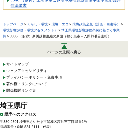
価準備書
トップページ
>
くらし・環境
>
環境・エコ
>
環境政策全般（計画・白書等）
>
環境影響評価（環境アセスメント）
>
埼玉県環境影響評価条例に基づく事業一
覧
> J005 （仮称）新川越越生線の新設（鶴ヶ島市～入間郡毛呂山町）
ページの先頭へ戻る
サイトマップ
ウェブアクセシビリティ
プライバシーポリシー・免責事項
著作権・リンクについて
関係機関リンク集
埼玉県庁
県庁へのアクセス
〒330-9301 埼玉県さいたま市浦和区高砂三丁目15番1号
電話番号：048-824-2111（代表）