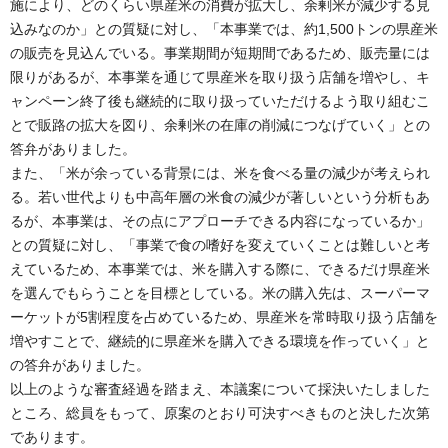
施により、どのくらい県産米の消費が拡大し、余剰米が減少する見
込みなのか」との質疑に対し、「本事業では、約1,500トンの県産米
の販売を見込んでいる。事業期間が短期間であるため、販売量には
限りがあるが、本事業を通じて県産米を取り扱う店舗を増やし、キ
ャンペーン終了後も継続的に取り扱っていただけるよう取り組むこ
とで販路の拡大を図り、余剰米の在庫の削減につなげていく」との
答弁がありました。
また、「米が余っている背景には、米を食べる量の減少が考えられ
る。若い世代よりも中高年層の米食の減少が著しいという分析もあ
るが、本事業は、その点にアプローチできる内容になっているか」
との質疑に対し、「事業で食の嗜好を変えていくことは難しいと考
えているため、本事業では、米を購入する際に、できるだけ県産米
を選んでもらうことを目標としている。米の購入先は、スーパーマ
ーケットが5割程度を占めているため、県産米を常時取り扱う店舗を
増やすことで、継続的に県産米を購入できる環境を作っていく」と
の答弁がありました。
以上のような審査経過を踏まえ、本議案について採決いたしました
ところ、総員をもって、原案のとおり可決すべきものと決した次第
であります。