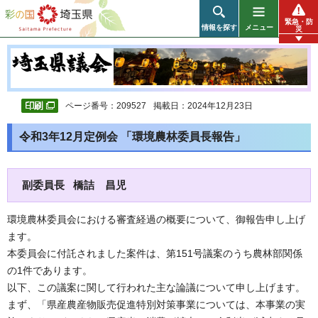
彩の国 埼玉県
緊急・防
情報を探す
メニュー
災
ページ番号：209527
掲載日：2024年12月23日
令和3年12月定例会 「環境農林委員長報告」
副委員長 橋詰 昌児
環境農林委員会における審査経過の概要について、御報告申し上げ
ます。
本委員会に付託されました案件は、第151号議案のうち農林部関係
の1件であります。
以下、この議案に関して行われた主な論議について申し上げます。
まず、「県産農産物販売促進特別対策事業については、本事業の実