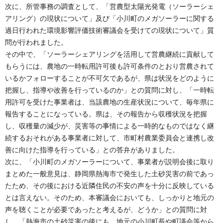
次に、所管事務の調査として、「営農型太陽光発電（ソーラーシェ
アリング）の現状について」及び「小川町のメガソーラーに関する
過日行われた環境影響評価技術審議会を受けての現状について」質
問が行われました。
その中で、「ソーラーシェアリングを活用して営農継続に貢献して
もらうには、農地の一時転用許可後も許可条件のとおり営農されて
いるかフォローすることが不可欠であるが、県は状況をどのように
把握し、指導や改善を行っているのか」との質問に対し、「一時転
用許可を受けた事業者は、当該農地の生産状況について、毎年県に
報告することになっている。県は、その報告から収穫状況を把握
し、収穫量の減少が、災害等の事情による一時的なものではなく継
続するおそれがある事業者に対して、市町村農業委員会と連携し改
善に向けた指導を行っている」との答弁がありました。
次に、「小川町のメガソーラーについて、事業者が説明会後に取り
まとめた一般意見は、静岡県熱海市で発生した土砂災害の前であっ
たため、その後における近隣住民の不安の声を十分に反映している
とは言えない。そのため、本審議会においても、しっかりと地元の
声を聴くことが必要であったと考えるが、どうか」との質問に対
し、「熱海市の土砂災害の後にも、地元の小川町長や町議会等から