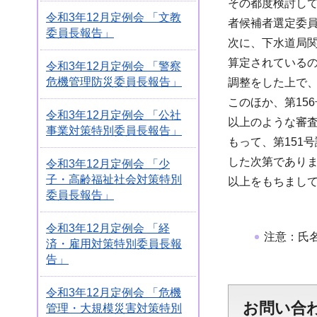
その都度検討し
令和3年12月定例会 「文教
者候補者選定委
委員長報告」
次に、下水道局関
算定されている
令和3年12月定例会 「警察
危機管理防災委員長報告」
調整をした上で
このほか、第15
令和3年12月定例会 「公社
以上のような審査
事業対策特別委員長報告」
もって、第151
した次第であり
令和3年12月定例会 「少
子・高齢福祉社会対策特別
以上をもちまし
委員長報告」
令和3年12月定例会 「経
注意：氏
済・雇用対策特別委員長報
告」
令和3年12月定例会 「危機
お問い合
管理・大規模災害対策特別