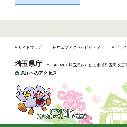
サイトマップ
ウェブアクセシビリティ
プライ
埼玉県庁
〒330-9301 埼玉県さいたま市浦和区高砂三
県庁へのアクセス
「コバトン」&「さいた
まっち」