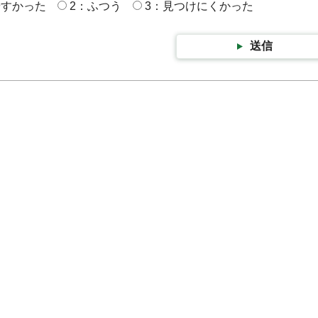
やすかった
2：ふつう
3：見つけにくかった
送信