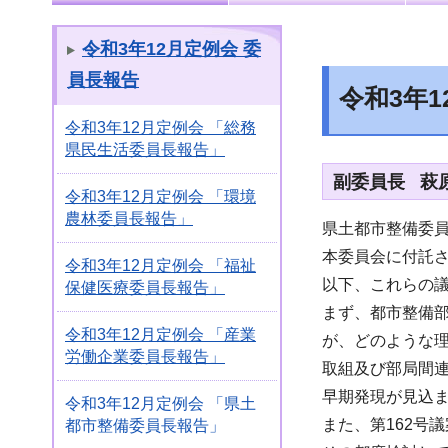
令和3年12月定例会 委
員長報告
令和3年
令和3年12月定例会 「総務
県民生活委員長報告」
副委員長 萩
令和3年12月定例会 「環境
農林委員長報告」
県土都市整備委
本委員会に付託さ
令和3年12月定例会 「福祉
以下、これらの
保健医療委員長報告」
まず、都市整備部
令和3年12月定例会 「産業
が、どのような
労働企業委員長報告」
取組及び部局間
早期発現が見込
令和3年12月定例会 「県土
また、第162号
都市整備委員長報告」