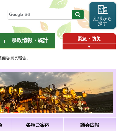
組織から
探す
緊急・防災
県政情報・統計
市整備委員長報告」
会
各種ご案内
議会広報