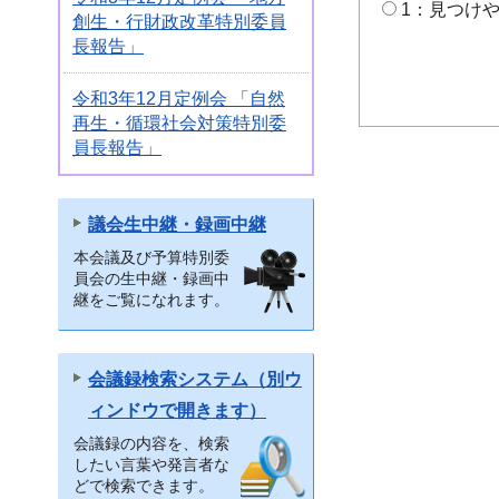
1：見つけ
創生・行財政改革特別委員
長報告」
令和3年12月定例会 「自然
再生・循環社会対策特別委
員長報告」
議会生中継・録画中継
本会議及び予算特別委
員会の生中継・録画中
継をご覧になれます。
会議録検索システム（別ウ
ィンドウで開きます）
会議録の内容を、検索
したい言葉や発言者な
どで検索できます。