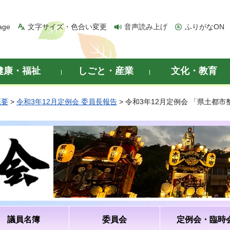
age
文字サイズ・色合い変更
音声読み上げ
ふりがなON
健康・福祉
しごと・産業
文化・教育
概要
>
令和3年12月定例会 委員長報告
> 令和3年12月定例会 「県土都
議員名簿
委員会
定例会・臨時