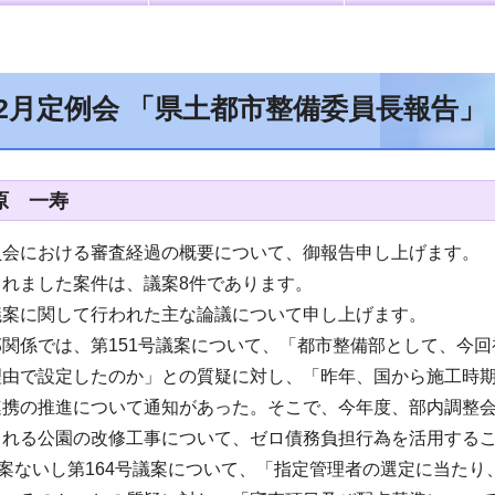
12月定例会 「県土都市整備委員長報告」
原 一寿
員会における審査経過の概要について、御報告申し上げます。
れました案件は、議案8件であります。
議案に関して行われた主な論議について申し上げます。
関係では、第151号議案について、「都市整備部として、今
理由で設定したのか」との質疑に対し、「昨年、国から施工時
連携の推進について通知があった。そこで、今年度、部内調整
まれる公園の改修工事について、ゼロ債務負担行為を活用する
議案ないし第164号議案について、「指定管理者の選定に当た