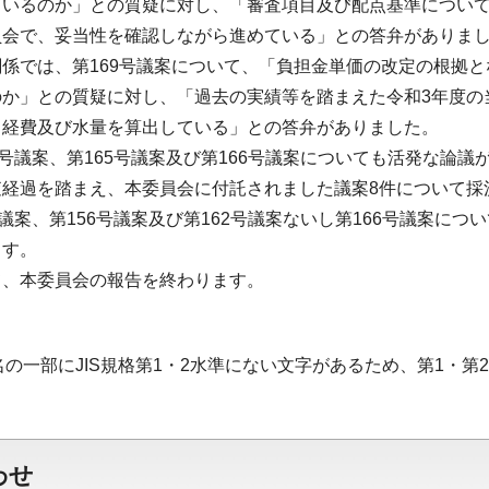
ているのか」との質疑に対し、「審査項目及び配点基準について
員会で、妥当性を確認しながら進めている」との答弁がありま
係では、第169号議案について、「負担金単価の改定の根拠
のか」との質疑に対し、「過去の実績等を踏まえた令和3年度の
、経費及び水量を算出している」との答弁がありました。
6号議案、第165号議案及び第166号議案についても活発な論議
経過を踏まえ、本委員会に付託されました議案8件について採
号議案、第156号議案及び第162号議案ないし第166号議案に
ます。
て、本委員会の報告を終わります。
名の一部にJIS規格第1・2水準にない文字があるため、第1・
わせ