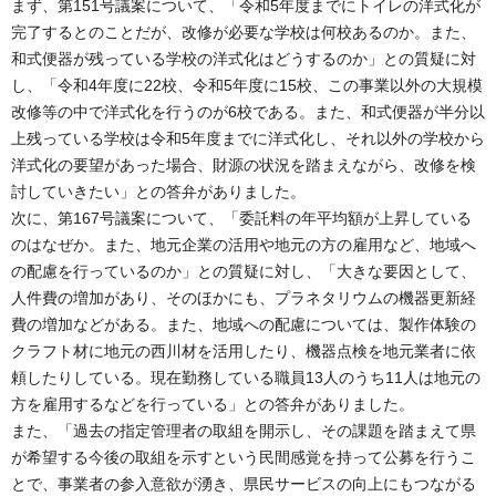
まず、第151号議案について、「令和5年度までにトイレの洋式化が
完了するとのことだが、改修が必要な学校は何校あるのか。また、
和式便器が残っている学校の洋式化はどうするのか」との質疑に対
し、「令和4年度に22校、令和5年度に15校、この事業以外の大規模
改修等の中で洋式化を行うのが6校である。また、和式便器が半分以
上残っている学校は令和5年度までに洋式化し、それ以外の学校から
洋式化の要望があった場合、財源の状況を踏まえながら、改修を検
討していきたい」との答弁がありました。
次に、第167号議案について、「委託料の年平均額が上昇している
のはなぜか。また、地元企業の活用や地元の方の雇用など、地域へ
の配慮を行っているのか」との質疑に対し、「大きな要因として、
人件費の増加があり、そのほかにも、プラネタリウムの機器更新経
費の増加などがある。また、地域への配慮については、製作体験の
クラフト材に地元の西川材を活用したり、機器点検を地元業者に依
頼したりしている。現在勤務している職員13人のうち11人は地元の
方を雇用するなどを行っている」との答弁がありました。
また、「過去の指定管理者の取組を開示し、その課題を踏まえて県
が希望する今後の取組を示すという民間感覚を持って公募を行うこ
とで、事業者の参入意欲が湧き、県民サービスの向上にもつながる