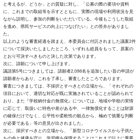
と考えるが、どうか」との質疑に対し、「公募の際の要項や資料
に、これまでの取組等を示すとともに、実際の現場や利用状況を見
ながら説明し、参加の判断をいただいている。今後もこうした取組
を進め、県民サービスの向上につなげたい」との答弁がありまし
た。
以上のような審査経過を踏まえ、本委員会に付託されました議案2件
について採決いたしましたところ、いずれも総員をもって、原案の
とおり可決すべきものと決した次第であります。
次に、請願について申し上げます。
議請第5号につきましては、請願者2,098名を追加したい旨の申請が
請願者からあり、これを了承し、審査したところであります。
審査につきましては、不採択とすべきとの立場から、「それぞれの
項目において、適切な対応が既に実施されていることが認められて
おり、また『学校納付金の無償化』については、地域や学校の実情
に応じて、取扱いに特色や差がある中、一律無償化することは財源
の確保だけでなく、公平性や柔軟性の観点から、極めて慎重な判断
が必要である」等の意見が出されました。
次に、採択すべきとの立場から、「新型コロナウイルスから子供た
ちの命と健康を守り、学習権を保障することはこれまで以上に重要