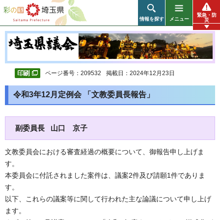
彩の国 埼玉県
緊急・防
情報を探す
メニュー
災
ページ番号：209532
掲載日：2024年12月23日
令和3年12月定例会 「文教委員長報告」
副委員長 山口 京子
文教委員会における審査経過の概要について、御報告申し上げま
す。
本委員会に付託されました案件は、議案2件及び請願1件でありま
す。
以下、これらの議案等に関して行われた主な論議について申し上げ
ます。