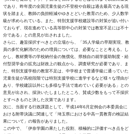
であり、昨年度の全国児童生徒の不登校や自殺は過去最高である現
状を踏まえ、教師の負担軽減やゆきとどいた教育のため、少人数学
級が求められている。また、特別支援学校建設等の対策が追い付い
ておらず、現在進めている高等部中心の対策では教室不足には不十
分である」との意見が出されました。
さらに、趣旨採択すべきとの立場から、「35人学級の早期実現、教
員の多忙化解消のための増員については、必要なことと考える。し
かし、教材費等の学校納付金の無償化、県独自の就学援助制度・給
付型奨学金の拡充は財政上の観点から、調査研究が必要であり、ま
た、特別支援学校の教室不足は、中学校まで普通学級に通っていた
児童生徒が高校段階では特別支援学校に進学するなど様々な理由が
あり、学校建設以外にも多様な手法で進めていく必要がある」との
意見が出され、採決いたしましたところ、賛成少数をもって不採択
とすべきものと決した次第であります。
次に、当面する行政課題として、平成14年6月定例会の本委員会に
おける附帯決議に関連して「埼玉県における中高一貫教育の検証結
果について」の報告がありました。
この中で、「伊奈学園の果たした役割、積極的に評価すべき点をど