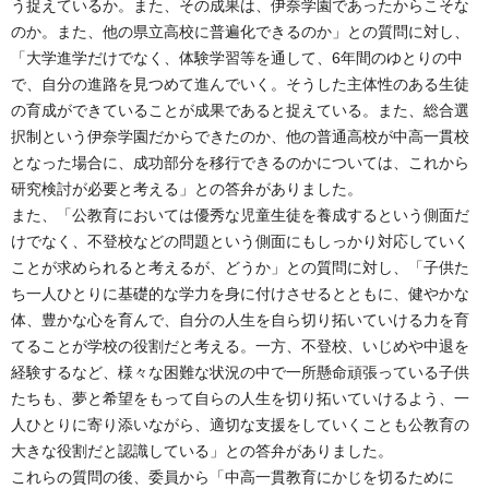
う捉えているか。また、その成果は、伊奈学園であったからこそな
のか。また、他の県立高校に普遍化できるのか」との質問に対し、
「大学進学だけでなく、体験学習等を通して、6年間のゆとりの中
で、自分の進路を見つめて進んでいく。そうした主体性のある生徒
の育成ができていることが成果であると捉えている。また、総合選
択制という伊奈学園だからできたのか、他の普通高校が中高一貫校
となった場合に、成功部分を移行できるのかについては、これから
研究検討が必要と考える」との答弁がありました。
また、「公教育においては優秀な児童生徒を養成するという側面だ
けでなく、不登校などの問題という側面にもしっかり対応していく
ことが求められると考えるが、どうか」との質問に対し、「子供た
ち一人ひとりに基礎的な学力を身に付けさせるとともに、健やかな
体、豊かな心を育んで、自分の人生を自ら切り拓いていける力を育
てることが学校の役割だと考える。一方、不登校、いじめや中退を
経験するなど、様々な困難な状況の中で一所懸命頑張っている子供
たちも、夢と希望をもって自らの人生を切り拓いていけるよう、一
人ひとりに寄り添いながら、適切な支援をしていくことも公教育の
大きな役割だと認識している」との答弁がありました。
これらの質問の後、委員から「中高一貫教育にかじを切るために