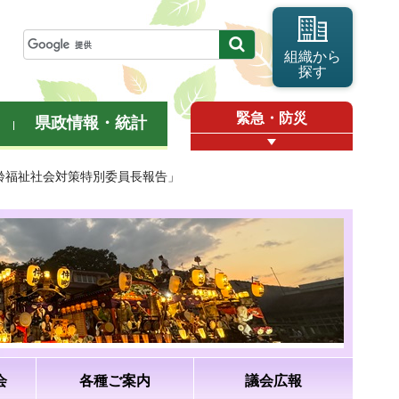
組織から
探す
緊急・防災
県政情報・統計
高齢福祉社会対策特別委員長報告」
会
各種ご案内
議会広報