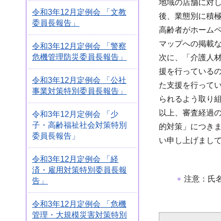
地域の店舗に対
令和3年12月定例会 「文教
後、業態別に積
委員長報告」
高齢者がホーム
マップへの掲載
令和3年12月定例会 「警察
危機管理防災委員長報告」
次に、「介護人
援を行っている
令和3年12月定例会 「公社
た支援を行って
事業対策特別委員長報告」
られるよう取り
以上、審査経過
令和3年12月定例会 「少
子・高齢福祉社会対策特別
的対策」につき
委員長報告」
い申し上げまし
令和3年12月定例会 「経
済・雇用対策特別委員長報
注意：氏
告」
令和3年12月定例会 「危機
管理・大規模災害対策特別