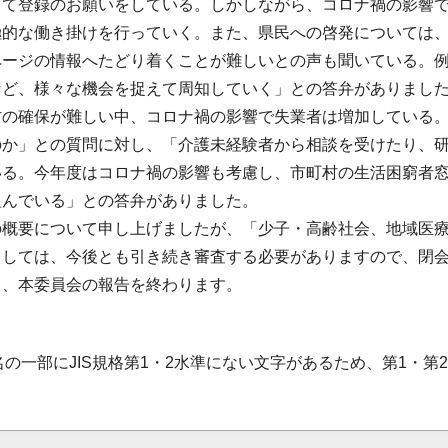
して登録のお願いをしている。しかしながら、コロナ禍の影響
極的な働き掛けを行っていく。また、県民への啓発については
ページの情報へたどり着くことが難しいとの声も聞いている。
など、様々な機会を捉えて周知していく」との答弁がありまし
材の確保が難しい中、コロナ禍の影響で失業者は増加している
のか」との質問に対し、「介護未経験者から相談を受けたり、
いる。今年度はコロナ禍の影響も考慮し、市町村の生活困窮者窓
組んでいる」との答弁がありました。
の概要について申し上げましたが、「少子・高齢社会、地域医
ましては、今後とも引き続き審査する必要がありますので、閉
て、本委員会の報告を終わります。
名の一部にJIS規格第1・2水準にない文字があるため、第1・