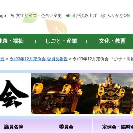
age
文字サイズ・色合い変更
音声読み上げ
ふりがなON
健康・福祉
しごと・産業
文化・教育
概要
>
令和3年12月定例会 委員長報告
> 令和3年12月定例会 「少子・
議員名簿
委員会
定例会・臨時