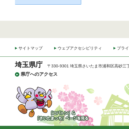
サイトマップ
ウェブアクセシビリティ
プライ
埼玉県庁
〒330-9301 埼玉県さいたま市浦和区高砂三
県庁へのアクセス
「コバトン」&「さいた
まっち」