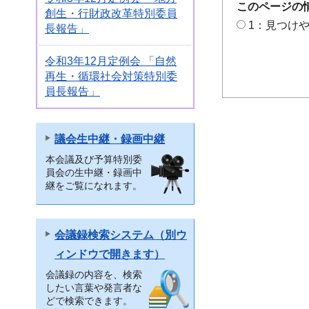
このページの
創生・行財政改革特別委員
1：見つけ
長報告」
令和3年12月定例会 「自然
再生・循環社会対策特別委
員長報告」
議会生中継・録画中継
本会議及び予算特別委
員会の生中継・録画中
継をご覧になれます。
会議録検索システム（別ウ
ィンドウで開きます）
会議録の内容を、検索
したい言葉や発言者な
どで検索できます。