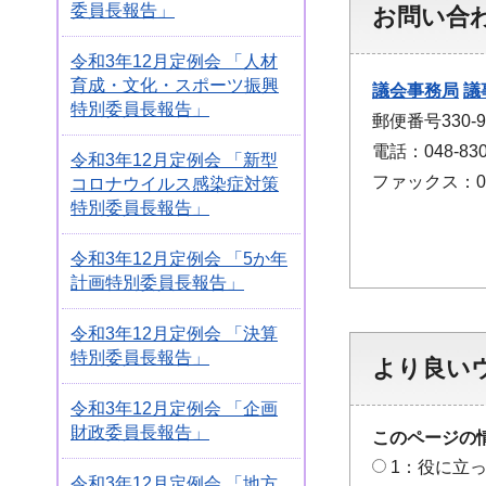
委員長報告」
お問い合
令和3年12月定例会 「人材
育成・文化・スポーツ振興
議会事務局
議
特別委員長報告」
郵便番号330
電話：048-830
令和3年12月定例会 「新型
ファックス：048
コロナウイルス感染症対策
特別委員長報告」
令和3年12月定例会 「5か年
計画特別委員長報告」
令和3年12月定例会 「決算
特別委員長報告」
より良い
令和3年12月定例会 「企画
財政委員長報告」
このページの
1：役に立
令和3年12月定例会 「地方