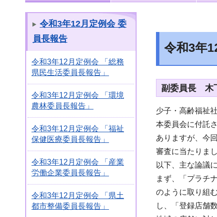
令和3年12月定例会 委
員長報告
令和3年
令和3年12月定例会 「総務
県民生活委員長報告」
副委員長 木
令和3年12月定例会 「環境
農林委員長報告」
少子・高齢福祉
本委員会に付託
令和3年12月定例会 「福祉
ありますが、今
保健医療委員長報告」
審査に当たりま
令和3年12月定例会 「産業
以下、主な論議
労働企業委員長報告」
まず、「プラチナ
のように取り組
令和3年12月定例会 「県土
し、「登録店舗
都市整備委員長報告」