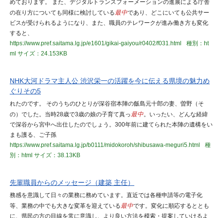
めております。 また、デジタルトランスフォーメーションの進展による庁舎
の在り方についても同様に検討している
最中
であり、どこにいても公共サー
ビスが受けられるようになり、また、職員のテレワークが進み働き方も変化
すると、
https://www.pref.saitama.lg.jp/e1601/gikai-gaiyou/r0402/f031.html
種別：ht
ml
サイズ：24.153KB
NHK大河ドラマ主人公 渋沢栄一の活躍を今に伝える県境の魅力め
ぐりその5
れたのです。 そのうちのひとりが深谷宿本陣の飯島元十郎の妻、曽野（そ
の）でした。当時28歳で3歳の娘の子育て真っ
最中
。いったい、どんな経緯
で深谷から宮中へ出仕したのでしょう。300年前に建てられた本陣の遺構をい
まも護る、ご子孫
https://www.pref.saitama.lg.jp/b0111/midokoroh/shibusawa-meguri5.html
種
別：html
サイズ：38.13KB
先輩職員からのメッセージ（建築 主任）
務感を意識して日々の業務に務めています。直近では各種申請等の電子化
等、業務の中でも大きな変革を迎えている
最中
です。変化に順応するととも
に、県民の方の目線を常に意識し、より良い方法を模索・提案していけるよ