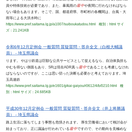
員や特殊技術が必要であり、また、暴風雨の
最中
や夜間に行わなければなら
ない場合もあります。そこで、国、都道府県、市町村の各機関は、台風・大
雨等による大洪水時に
https://www.pref.saitama.lg.jp/a1007/suiboukatudou.html
種別：html
サイ
ズ：21.241KB
令和6年12月定例会 一般質問 質疑質問・答弁全文（白根大輔議
員） - 埼玉県議会
ります。 やはり鉄道は巨額な公共サービスとして捉えるなら、自治体負担も
やむを得ない側面もあり、SRは現在ADR真っ
最中
であることも考慮しなけれ
ばならないのですが、ここは思い切った決断も必要かと考えております。埼
玉高速鉄
https://www.pref.saitama.lg.jp/e1601/gikai-gaiyou/r0612/4/b/0210.html
種
別：html
サイズ：24.685KB
平成30年12月定例会 一般質問 質疑質問・答弁全文（井上将勝議
員） - 埼玉県議会
路上生活に落ちてしまう事態も危惧されます。 厚生労働省において検討会が
始まっており、正に議論が行われている
最中
ですので、その動向を見極めな