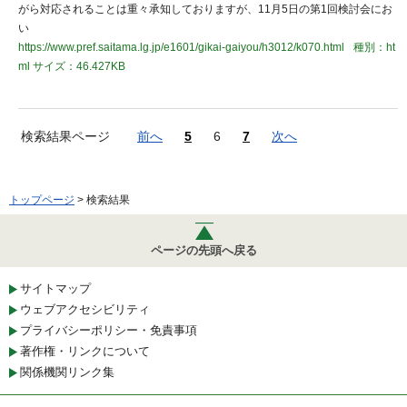
がら対応されることは重々承知しておりますが、11月5日の第1回検討会にお
い
https://www.pref.saitama.lg.jp/e1601/gikai-gaiyou/h3012/k070.html
種別：ht
ml
サイズ：46.427KB
検索結果ページ
前へ
5
6
7
次へ
トップページ
> 検索結果
ページの先頭へ戻る
サイトマップ
ウェブアクセシビリティ
プライバシーポリシー・免責事項
著作権・リンクについて
関係機関リンク集