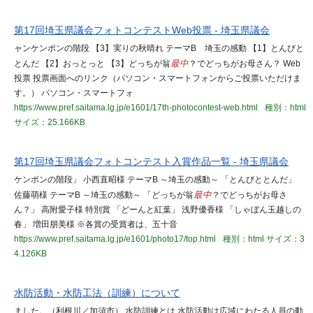
第17回埼玉県議会フォトコンテストWeb投票 - 埼玉県議会
ャンケンポンの階段 【3】実りの秋晴れ テーマB 埼玉の感動 【1】とんびと
とんだ 【2】おっとっと 【3】どっちが翁
最中
？でどっちがお母さん？ Web
投票 投票画面へのリンク（パソコン・スマートフォンからご投票いただけま
す。） パソコン・スマートフォ
https://www.pref.saitama.lg.jp/e1601/17th-photocontest-web.html
種別：html
サイズ：25.166KB
第17回埼玉県議会フォトコンテスト入賞作品一覧 - 埼玉県議会
ケンポンの階段」 小西直昭様 テーマB ～埼玉の感動～ 「とんびととんだ」
佐藤萌様 テーマB ～埼玉の感動～ 「どっちが翁
最中
？でどっちがお母さ
ん？」 高附愛子様 特別賞 「どーんと紅葉」 浅野優香様 「しゃぼん玉越しの
春」 増田朋美様 ※各賞の受賞者は、五十音
https://www.pref.saitama.lg.jp/e1601/photo17/top.html
種別：html
サイズ：3
4.126KB
水防活動・水防工法（訓練）について
ました。（利根川／加須市） 水防訓練とは 水防活動は広域にわたる人員の動