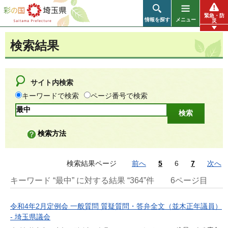
彩の国 埼玉県
緊急・防
情報を探す
メニュー
災
検索結果
サイト内検索
キーワードで検索
ページ番号で検索
検索方法
検索結果ページ
前へ
5
6
7
次へ
キーワード “最中” に対する結果 “364”件
6ページ目
令和4年2月定例会 一般質問 質疑質問・答弁全文（並木正年議員）
- 埼玉県議会