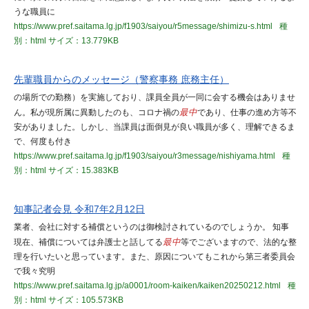
うな職員に
https://www.pref.saitama.lg.jp/f1903/saiyou/r5message/shimizu-s.html
種
別：html
サイズ：13.779KB
先輩職員からのメッセージ（警察事務 庶務主任）
の場所での勤務）を実施しており、課員全員が一同に会する機会はありませ
ん。私が現所属に異動したのも、コロナ禍の
最中
であり、仕事の進め方等不
安がありました。しかし、当課員は面倒見が良い職員が多く、理解できるま
で、何度も付き
https://www.pref.saitama.lg.jp/f1903/saiyou/r3message/nishiyama.html
種
別：html
サイズ：15.383KB
知事記者会見 令和7年2月12日
業者、会社に対する補償というのは御検討されているのでしょうか。 知事
現在、補償については弁護士と話してる
最中
等でございますので、法的な整
理を行いたいと思っています。また、原因についてもこれから第三者委員会
で我々究明
https://www.pref.saitama.lg.jp/a0001/room-kaiken/kaiken20250212.html
種
別：html
サイズ：105.573KB