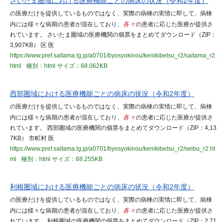
さいたま圏域における医療機能ごとの病床の状況（令和2年度）
の医療だけを提供しているものではなく、実際の病棟の実情に即して、病棟
内には様々な病期の患者が混在しており、
各々
の患者に応じた医療が提供さ
れています。 さいたま圏域の医療機関の個票をまとめてダウンロード（ZIP：
3,907KB） 区 医
https://www.pref.saitama.lg.jp/a0701/byosyokinou/kenikibetsu_r2/saitama_r2.
html
種別：html
サイズ：68.062KB
西部圏域における医療機能ごとの病床の状況（令和2年度）
の医療だけを提供しているものではなく、実際の病棟の実情に即して、病棟
内には様々な病期の患者が混在しており、
各々
の患者に応じた医療が提供さ
れています。 西部圏域の医療機関の個票をまとめてダウンロード（ZIP：4,13
7KB） 市町村 医
https://www.pref.saitama.lg.jp/a0701/byosyokinou/kenikibetsu_r2/seibu_r2.ht
ml
種別：html
サイズ：68.255KB
利根圏域における医療機能ごとの病床の状況（令和2年度）
の医療だけを提供しているものではなく、実際の病棟の実情に即して、病棟
内には様々な病期の患者が混在しており、
各々
の患者に応じた医療が提供さ
れています。 利根圏域の医療機関の個票をまとめてダウンロード（ZIP：2,71