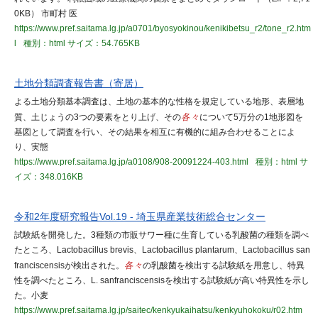
0KB） 市町村 医
https://www.pref.saitama.lg.jp/a0701/byosyokinou/kenikibetsu_r2/tone_r2.htm
l
種別：html
サイズ：54.765KB
土地分類調査報告書（寄居）
よる土地分類基本調査は、土地の基本的な性格を規定している地形、表層地
質、土じょうの3つの要素をとり上げ、その
各々
について5万分の1地形図を
基図として調査を行い、その結果を相互に有機的に組み合わせることによ
り、実態
https://www.pref.saitama.lg.jp/a0108/908-20091224-403.html
種別：html
サ
イズ：348.016KB
令和2年度研究報告Vol.19 - 埼玉県産業技術総合センター
試験紙を開発した。3種類の市販サワー種に生育している乳酸菌の種類を調べ
たところ、Lactobacillus brevis、Lactobacillus plantarum、Lactobacillus san
franciscensisが検出された。
各々
の乳酸菌を検出する試験紙を用意し、特異
性を調べたところ、L. sanfranciscensisを検出する試験紙が高い特異性を示し
た。小麦
https://www.pref.saitama.lg.jp/saitec/kenkyukaihatsu/kenkyuhokoku/r02.htm