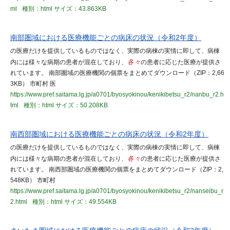
ml
種別：html
サイズ：43.863KB
南部圏域における医療機能ごとの病床の状況（令和2年度）
の医療だけを提供しているものではなく、実際の病棟の実情に即して、病棟
内には様々な病期の患者が混在しており、
各々
の患者に応じた医療が提供さ
れています。 南部圏域の医療機関の個票をまとめてダウンロード（ZIP：2,66
3KB） 市町村 医
https://www.pref.saitama.lg.jp/a0701/byosyokinou/kenikibetsu_r2/nanbu_r2.h
tml
種別：html
サイズ：50.208KB
南西部圏域における医療機能ごとの病床の状況（令和2年度）
の医療だけを提供しているものではなく、実際の病棟の実情に即して、病棟
内には様々な病期の患者が混在しており、
各々
の患者に応じた医療が提供さ
れています。 南西部圏域の医療機関の個票をまとめてダウンロード（ZIP：2,
548KB） 市町村
https://www.pref.saitama.lg.jp/a0701/byosyokinou/kenikibetsu_r2/nanseibu_r
2.html
種別：html
サイズ：49.554KB