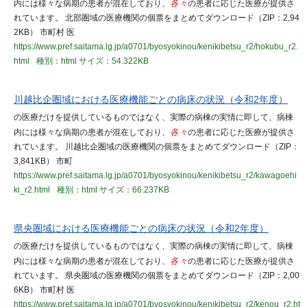
内には様々な病期の患者が混在しており、
各々
の患者に応じた医療が提供さ
れています。 北部圏域の医療機関の個票をまとめてダウンロード（ZIP：2,94
2KB） 市町村 医
https://www.pref.saitama.lg.jp/a0701/byosyokinou/kenikibetsu_r2/hokubu_r2.
html
種別：html
サイズ：54.322KB
川越比企圏域における医療機能ごとの病床の状況（令和2年度）
の医療だけを提供しているものではなく、実際の病棟の実情に即して、病棟
内には様々な病期の患者が混在しており、
各々
の患者に応じた医療が提供さ
れています。 川越比企圏域の医療機関の個票をまとめてダウンロード（ZIP：
3,841KB） 市町
https://www.pref.saitama.lg.jp/a0701/byosyokinou/kenikibetsu_r2/kawagoehi
ki_r2.html
種別：html
サイズ：66.237KB
県央圏域における医療機能ごとの病床の状況（令和2年度）
の医療だけを提供しているものではなく、実際の病棟の実情に即して、病棟
内には様々な病期の患者が混在しており、
各々
の患者に応じた医療が提供さ
れています。 県央圏域の医療機関の個票をまとめてダウンロード（ZIP：2,00
6KB） 市町村 医
https://www.pref.saitama.lg.jp/a0701/byosyokinou/kenikibetsu_r2/kenou_r2.ht