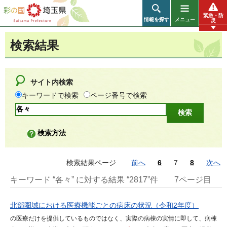
彩の国 埼玉県
緊急・防
情報を探す
メニュー
災
検索結果
サイト内検索
キーワードで検索
ページ番号で検索
検索方法
検索結果ページ
前へ
6
7
8
次へ
キーワード “各々” に対する結果 “2817”件
7ページ目
北部圏域における医療機能ごとの病床の状況（令和2年度）
の医療だけを提供しているものではなく、実際の病棟の実情に即して、病棟