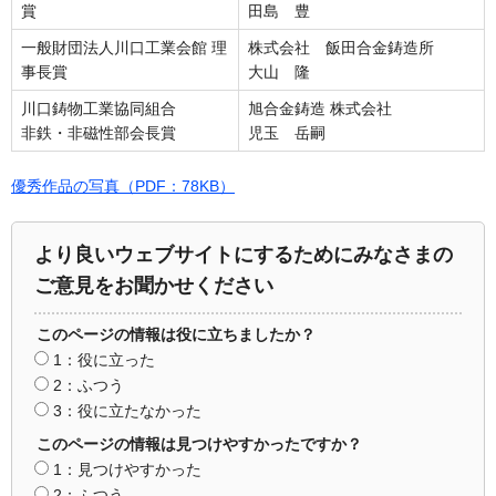
賞
田島 豊
一般財団法人川口工業会館 理
株式会社 飯田合金鋳造所
事長賞
大山 隆
川口鋳物工業協同組合
旭合金鋳造 株式会社
非鉄・非磁性部会長賞
児玉 岳嗣
優秀作品の写真（PDF：78KB）
より良いウェブサイトにするためにみなさまの
ご意見をお聞かせください
このページの情報は役に立ちましたか？
1：役に立った
2：ふつう
3：役に立たなかった
このページの情報は見つけやすかったですか？
1：見つけやすかった
2：ふつう