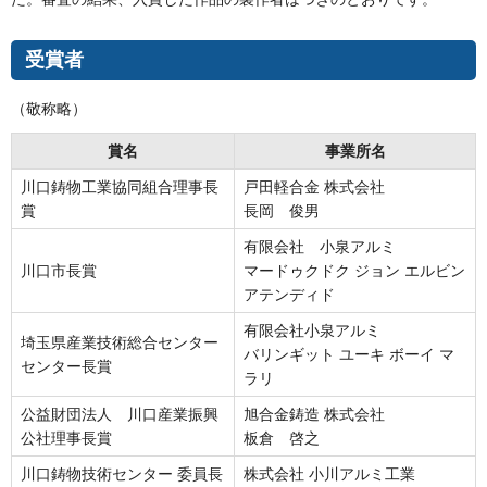
受賞者
（敬称略）
賞名
事業所名
川口鋳物工業協同組合理事長
戸田軽合金 株式会社
賞
長岡 俊男
有限会社 小泉アルミ
川口市長賞
マードゥクドク ジョン エルビン
アテンディド
有限会社小泉アルミ
埼玉県産業技術総合センター
バリンギット ユーキ ボーイ マ
センター長賞
ラリ
公益財団法人 川口産業振興
旭合金鋳造 株式会社
公社理事長賞
板倉 啓之
川口鋳物技術センター 委員長
株式会社 小川アルミ工業