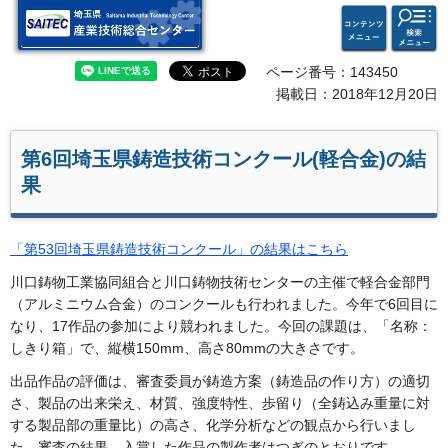
検索・
コンテ
埼玉県 産業技術総合セン
共通メ
ンツメ
ター
ニュー
ニュー
ページ番号：143450
掲載日：2018年12月20日
第6回埼玉県鋳造技術コンクール(軽合金)の結
果
「第53回埼玉県鋳造技術コンクール」の結果はこちら
川口鋳物工業協同組合と川口鋳物技術センターの主催で軽合金部門
（アルミニウム合金）のコンクールも行われました。今年で6回目に
なり、17作品の参加により競われました。今回の課題は、「名称：
しきり箱」で、縦横150mm、高さ80mmの大きさです。
出品作品の評価は、審査委員が鋳造方案（鋳造品の作り方）の適切
さ、製品の出来栄え、材質、強度特性、歩留り（全鋳込み重量に対
する製品部の重量比）の高さ、化学分析などの観点から行いまし
た。審査の結果、入賞した作品の製作者はつぎのとおりです。