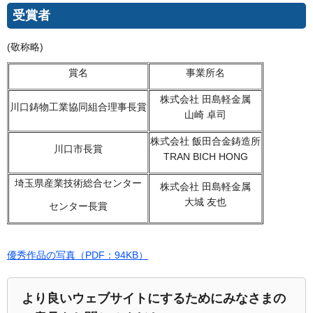
受賞者
(敬称略)
賞名
事業所名
株式会社 田島軽金属
川口鋳物工業協同組合理事長賞
山崎 卓司
株式会社 飯田合金鋳造所
川口市長賞
TRAN BICH HONG
埼玉県産業技術総合センター
株式会社 田島軽金属
大城 友也
センター長賞
優秀作品の写真（PDF：94KB）
より良いウェブサイトにするためにみなさまの