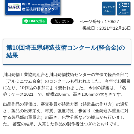
検索・
コンテ
埼玉県 産業技術総合セン
共通メ
ンツメ
ター
ニュー
ニュー
ページ番号：170527
掲載日：2021年12月16日
第10回埼玉県鋳造技術コンクール(軽合金)の
結果
川口鋳物工業協同組合と川口鋳物技術センターの主催で軽合金部門
（アルミニウム合金）のコンクールも行われました。 今年で10回目
になり、10作品の参加により競われました。 今回の課題は、「名
称：ケース2021」で、縦横200mm、高さ100mmの大きさです。
出品作品の評価は、審査委員が鋳造方案（鋳造品の作り方）の適切
さ、製品の出来栄え、材質、強度特性、歩留り（全鋳込み重量に対
する製品部の重量比）の高さ、化学分析などの観点から行いまし
た。 審査の結果、入賞した作品の製作者はつぎのとおりです。