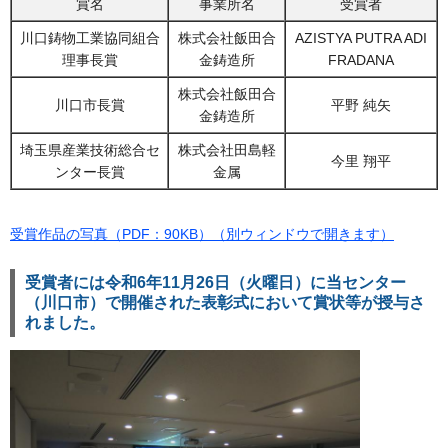
賞名
事業所名
受賞者
川口鋳物工業協同組合
株式会社飯田合
AZISTYA PUTRA ADI
理事長賞
金鋳造所
FRADANA
株式会社飯田合
川口市長賞
平野 純矢
金鋳造所
埼玉県産業技術総合セ
株式会社田島軽
今里 翔平
ンター長賞
金属
受賞作品の写真（PDF：90KB）（別ウィンドウで開きます）
受賞者には令和6年11月26日（火曜日）に当センター
（川口市）で開催された表彰式において賞状等が授与さ
れました。