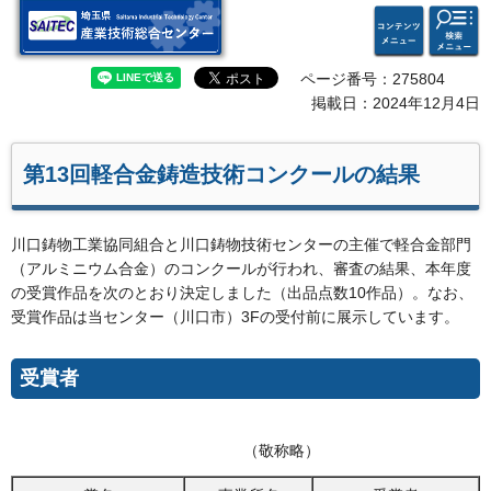
検索・
コンテ
埼玉県 産業技術総合セン
共通メ
ンツメ
ター
ニュー
ニュー
ページ番号：275804
掲載日：2024年12月4日
第13回軽合金鋳造技術コンクールの結果
川口鋳物工業協同組合と川口鋳物技術センターの主催で軽合金部門
（アルミニウム合金）のコンクールが行われ、審査の結果、本年度
の受賞作品を次のとおり決定しました（出品点数10作品）。なお、
受賞作品は当センター（川口市）3Fの受付前に展示しています。
受賞者
（敬称略）